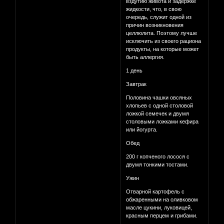
вздутию живота и задержке
жидкости, что, в свою
очередь, служит одной из
причин возникновения
целлюлита. Поэтому лучше
исключить из своего рациона
продукты, на которые может
быть аллергия.
1 день
Завтрак
Половина чашки овсяных
хлопьев с одной столовой
ложкой семечек и двумя
столовыми ложками кефира
или йогурта.
Обед
200 г копченого лосося с
двумя тонкими тостами.
Ужин
Отварной картофель с
обжаренными на оливковом
масле цукини, луковицей,
красным перцем и грибами.