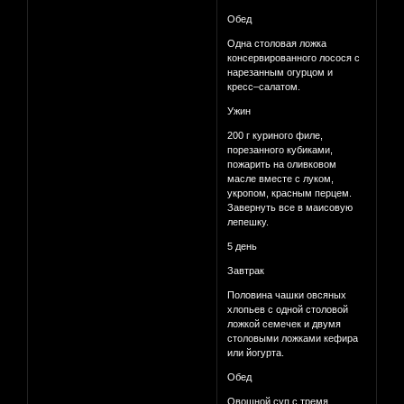
Обед
Одна столовая ложка
консервированного лосося с
нарезанным огурцом и
кресс–салатом.
Ужин
200 г куриного филе,
порезанного кубиками,
пожарить на оливковом
масле вместе с луком,
укропом, красным перцем.
Завернуть все в маисовую
лепешку.
5 день
Завтрак
Половина чашки овсяных
хлопьев с одной столовой
ложкой семечек и двумя
столовыми ложками кефира
или йогурта.
Обед
Овощной суп с тремя