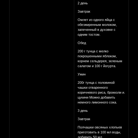
2 день
Завтрак
Омлет из одного яйца с
обезжиренным молоком,
запеченный в духовке с
одним тостом.
Обед
200 г тунца с мелко
покрошенными яблоком,
корнем сельдерея, зеленым
салатом и 100 г йогурта.
Ужин
200г тунца с половиной
чашки отваренного
коричневого риса, брокколи и.
цукини Можно добавить
немного лимонного сока.
3 день
Завтрак
Полчашки овсяных хлопьев
приготовить в 100 мл воды,
добавить 50 мл