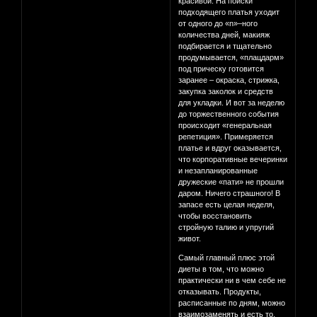
красивой. На поиски
подходящего платья уходит
от одного до «n»–ного
количества дней, макияж
подбирается и тщательно
продумывается, «плацдарм»
под прическу готовится
заранее – окраска, стрижка,
закупка заколок и средств
для укладки. И вот за неделю
до торжественного события
происходит «генеральная
репетиция». Примеряется
платье и вдруг оказывается,
что корпоративные вечеринки
и незапланированные
дружеские «пати» не прошли
даром. Ничего страшного! В
запасе есть целая неделя,
чтобы восстановить
стройную талию и упругий
живот.
Самый главный плюс этой
диеты в том, что можно
практически ни в чем себе не
отказывать. Продукты,
расписанные по дням, можно
взаимозаменять и есть то,