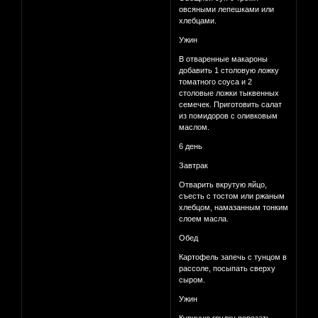
овсяными лепешками или
хлебцами.
Ужин
В отваренные макароны
добавить 1 столовую ложку
томатного соуса и 2
столовые ложки тыквенных
семечек. Приготовить салат
из помидоров с оливковым
маслом.
6 день
Завтрак
Отварить вкрутую яйцо,
съесть с тостом или ржаным
хлебцом, намазанным тонким
слоем масла.
Обед
Картофель запечь с тунцом в
рассоле, посыпать сверху
сыром.
Ужин