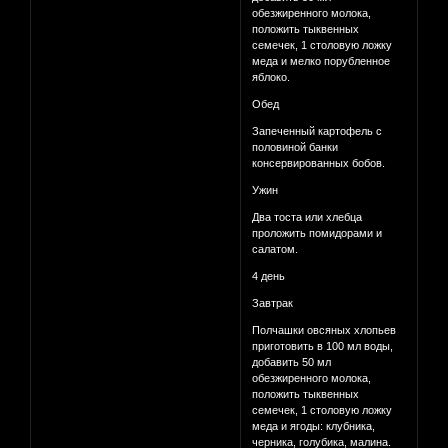
обезжиренного молока,
положить тыквенных
семечек, 1 столовую ложку
меда и мелко порубленное
яблоко.
Обед
Запеченный картофель с
половиной банки
консервированных бобов.
Ужин
Два тоста или хлебца
проложить помидорами и
салатом.
4 день
Завтрак
Полчашки овсяных хлопьев
приготовить в 100 мл воды,
добавить 50 мл
обезжиренного молока,
положить тыквенных
семечек, 1 столовую ложку
меда и ягоды: клубника,
черника, голубика, малина.