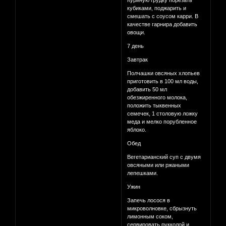
Куриную грудку порезать
кубиками, поджарить и
смешать с соусом карри. В
качестве гарнира добавить
овощи.
7 день
Завтрак
Полчашки овсяных хлопьев
приготовить в 100 мл воды,
добавить 50 мл
обезжиренного молока,
положить тыквенных
семечек, 1 столовую ложку
меда и мелко порубленное
яблоко.
Обед
Вегетарианский суп с двумя
овсяными или ржаными
лепешками.
Ужин
Запечь лосося в
микроволновке, сбрызнуть
лимонным соком,
сервировать рукколой и