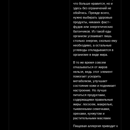
что больше нравится, но и
здесь без ограничений не
обойтись. Прежде всего,
нужно выбирать здоровые
продукты, никаких фаст–
фудов или энергетических
батончиков. Из такой еды
организм усваивает лишь
столько энергии, сколько ему
необходимо, а остальные
углеводы откладываются в
организме в виде жира.
В то же время совсем
отказываться от жиров
нельзя, ведь этот элемент
помогает ускорить
метаболизм, улучшает
состояние кожи и поднимает
настроение. Но лучше
питаться продуктами,
содержащими правильные
жиры: лососем, макрелью,
тыквенными семечками,
орехами, кунжутом и
растительными маслами.
Пищевая аллергия приводит к