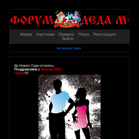
Форум
Участники
Правила
Поиск
Регистрация
Войти
Активные темы
До Нового Года осталось:
Поздравляем с
Новым 2021
годом
!!!