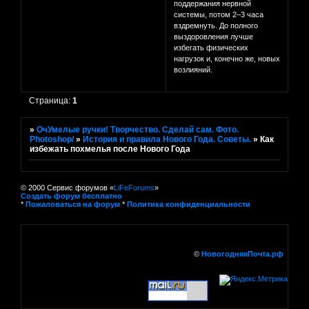
поддержания нервной
системы, потом 2–3 часа
вздремнуть. До полного
выздоровления лучше
избегать физических
нагрузок и, конечно же, новых
возлияний.
Страница:
1
»
ОчУмелые ручки! Творчество. Сделай сам. Фото.
Photoshop/
»
История и правила Нового Года. Советы.
»
Как
избежать похмелья после Нового Года
© 2000 Сервис форумов «
LiFeForums
»
Создать форум бесплатно
*
Пожаловаться на форум
*
Политика конфиденциальности
©
НовогодняяПочта.рф