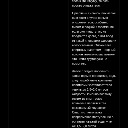
тела к минимуму, то есть
просто отлежаться.
При очень сильном похмелье
ни в коем случае нельзя
опохмеляться, особенно
пивом и водкой. Облегчение,
если оно и наступит, не
продлится долго, а вот вред
от такой «поправки здоровья»
колоссальный. Опохмелка
спиртным напитком – верный
признак алкоголизма, потому
что ничто другое уже не
помогает.
Далее следует пополнить
запас воды в организме, ведь
злоупотребление крепкими
напитками заставляет тело
терять до 1,5–2,0 литров
жидкости. Именно поэтому
одним из симптомов
похмелья является так
называемый «сушняк».
Спасти от него может
непрерывное поступление в
организм свежей воды – те
же 1,5–2,0 литра