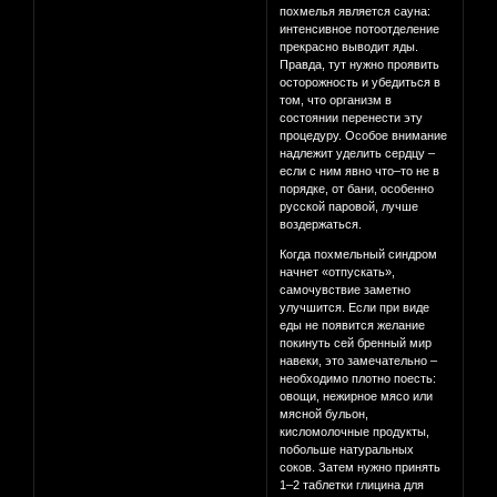
похмелья является сауна:
интенсивное потоотделение
прекрасно выводит яды.
Правда, тут нужно проявить
осторожность и убедиться в
том, что организм в
состоянии перенести эту
процедуру. Особое внимание
надлежит уделить сердцу –
если с ним явно что–то не в
порядке, от бани, особенно
русской паровой, лучше
воздержаться.
Когда похмельный синдром
начнет «отпускать»,
самочувствие заметно
улучшится. Если при виде
еды не появится желание
покинуть сей бренный мир
навеки, это замечательно –
необходимо плотно поесть:
овощи, нежирное мясо или
мясной бульон,
кисломолочные продукты,
побольше натуральных
соков. Затем нужно принять
1–2 таблетки глицина для