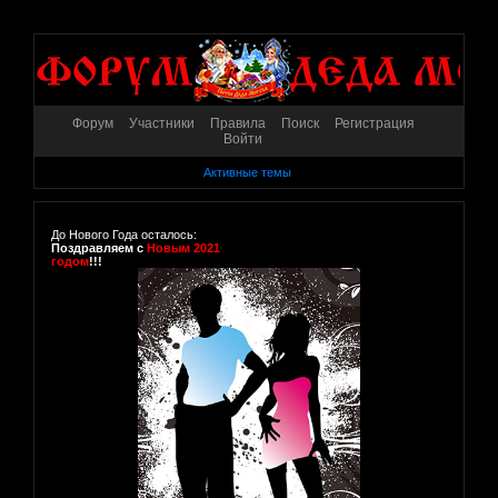
Форум
Участники
Правила
Поиск
Регистрация
Войти
Активные темы
До Нового Года осталось:
Поздравляем с
Новым 2021
годом
!!!