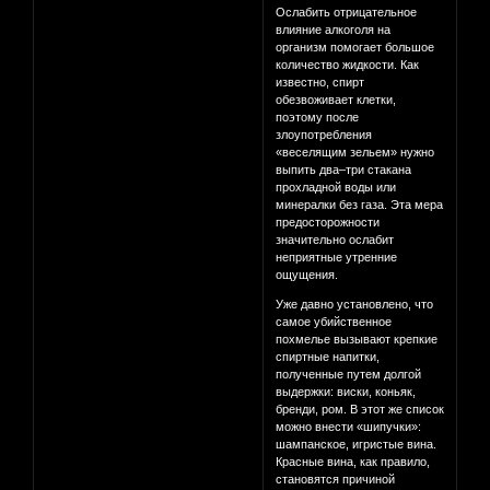
Ослабить отрицательное
влияние алкоголя на
организм помогает большое
количество жидкости. Как
известно, спирт
обезвоживает клетки,
поэтому после
злоупотребления
«веселящим зельем» нужно
выпить два–три стакана
прохладной воды или
минералки без газа. Эта мера
предосторожности
значительно ослабит
неприятные утренние
ощущения.
Уже давно установлено, что
самое убийственное
похмелье вызывают крепкие
спиртные напитки,
полученные путем долгой
выдержки: виски, коньяк,
бренди, ром. В этот же список
можно внести «шипучки»:
шампанское, игристые вина.
Красные вина, как правило,
становятся причиной