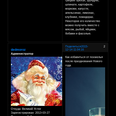
грецких орехах, фундуке,
шпинате, картофеле,
моркови, капусте,
апельсинах, лимонах,
клубнике, помидорах.
Некоторое его количество
можно получить вместе с
мясом, рыбой, яйцами,
бобами и фасолью.
Поделиться
2015-
2
dedmoroz
12-14 11:04:16
Администратор
Как избавиться от похмелья
после празднования Нового
года
Откуда:
Великий Устюг
Зарегистрирован
: 2013-03-27