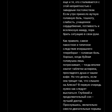
еще и те, кто сталкивается с
этой неприятностью с
завидным постоянством.
Если утро принесло жуткую
головную боль, тошноту,
слабость, учащенное
сердцебиение, потливость и
вселенскую жажду, пора
брать ситуацию в свои руки.
Как правило, самое
пакостное и типичное
следствие вчерашнего
«перебора» – головная боль.
Хорошо, когда буйная
головушка лишь
потрескивает, – тогда вполне
хватит таблетки аспирина,
прохладного душа и чашки
кофе. Но что делать, если
она трещит так, что слышно
на Аляске? В первую очередь
нужно как следует
выспаться. Глубокий и
продолжительный сон –
лучший доктор.
Проснувшись, желательно
свести двигательные порывы