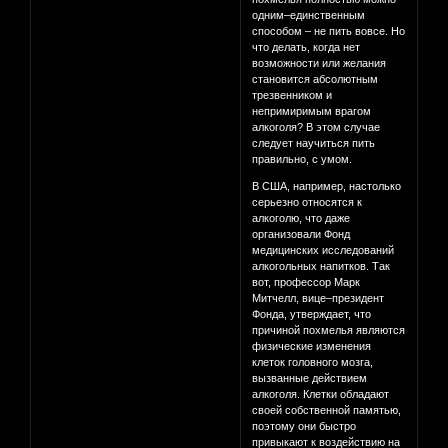
одним–единственным
способом – не пить вовсе. Но
что делать, когда нет
возможности или желания
становится абсолютным
трезвенником и
непримиримым врагом
алкоголя? В этом случае
следует научиться пить
правильно, с умом.
В США, например, настолько
серьезно относятся к
алкоголю, что даже
организовали Фонд
медицинских исследований
алкогольных напитков. Так
вот, профессор Марк
Митчелл, вице–президент
Фонда, утверждает, что
причиной похмелья являются
физические изменения
клеток головного мозга,
вызванные действием
алкоголя. Клетки обладают
своей собственной памятью,
поэтому они быстро
привыкают к воздействию на