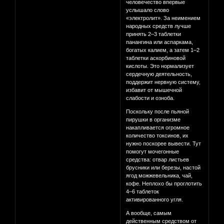
человечество впервые
услышало слово
«электролит». За неимением
народных средств лучше
принять 2–3 таблетки
панангина или аспаркама,
богатых калием, а затем 1–2
таблетки аскорбиновой
кислоты. Это нормализует
сердечную деятельность,
поддержит нервную систему,
избавит от мышечной
слабости и озноба.
Поскольку после пьяной
пирушки в организме
накапливается огромное
количество токсинов, их
нужно поскорее вывести. Тут
помогут мочегонные
средства: отвар листьев
брусники или березы, настой
ягод можжевельника, чай,
кофе. Неплохо бы проглотить
4–6 таблеток
активированного угля.
А вообще, самым
действенным средством от