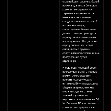
сильнейших головных болей,
поскольку в них в большом
количестве содержится
тирамин – аминокислота,
вызывающая сужение
сосудов головного мозга. А
вот чистая водка,
качественные белые вина,
джин с тоником приводят к
гораздо менее плачевным
последствиям. Но тут есть
одно условие: их нельзя
смешивать с другими
спиртными напитками, иначе
пробуждение будет
страшным…
И еще один хороший совет:
прежде чем выпить первую
рюмку, рекомендуется
принять солидную дозу
витамина В6 – пиридоксина.
Медики уверяют, что эта
мера никогда не станет
лишней и уменьшит
вероятность похмелья на 50
%. Витамин В6 в огромном
количестве содержится в