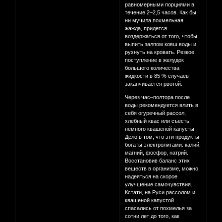
равномерными порциями в
течение 2–2,5 часов. Как бы
ни мучила похмельная
жажда, придется
воздержаться от того, чтобы
выпить залпом ковш воды и
рухнуть на кровать. Резкое
поступление в желудок
большого количества
жидкости в 85 % случаев
заканчивается рвотой.
Через час–полтора после
воды рекомендуется влить в
себя огуречный рассол,
хлебный квас или съесть
немного квашеной капусты.
Дело в том, что эти продукты
богаты электролитами: калий,
магний, фосфор, натрий.
Восстановив баланс этих
веществ в организме, можно
надеяться на скорое
улучшение самочувствия.
Кстати, на Руси рассолом и
квашеной капустой
спасались от похмелья за
сотни лет до того, как