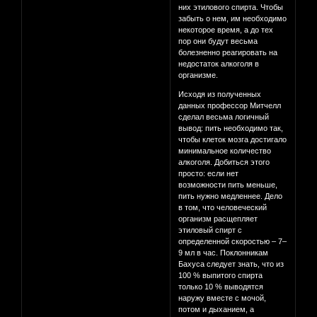
них этилового спирта. Чтобы
забыть о нем, им необходимо
некоторое время, а до тех
пор они будут весьма
болезненно реагировать на
недостаток алкоголя в
организме.
Исходя из полученных
данных профессор Митчелл
сделал весьма логичный
вывод: пить необходимо так,
чтобы клеток мозга достигало
минимальное количество
алкоголя. Добиться этого
просто: если нет
возможности пить меньше,
пить нужно медленнее. Дело
в том, что человеческий
организм расщепляет
этиловый спирт с
определенной скоростью – 7–
9 мл в час. Поклонникам
Бахуса следует знать, что из
100 % выпитого спирта
только 10 % выводятся
наружу вместе с мочой,
потом и дыханием, а