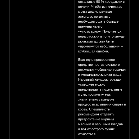
остальные 90 % «оседают» в
печени. Чтобы из печени до
мозга дошло меньше
алкоголя, организму
необходимо дать больше
времени на его
«утилизацию». Получается,
вера русских в то, что между
рюмками должен быть
«промежуток небольшой», –
грубейшая ошибка.
Еще одно проверенное
средство против сильного
похмелья – обильная горячая
и желательно жирная пища.
На сытый желудок гораздо
успешнее можно
предотвратить похмельные
муки, поскольку еда
значительно замедляет
процесс всасывания спирта в
кровь. Специалисты
рекомендуют отдавать
предпочтение жирным
мясным и овощным блюдам,
а вот от острого лучше
отказаться.