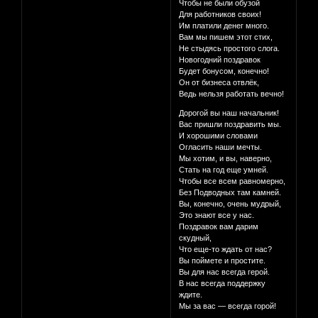
Чтобы не были обузой
Для работников своих!
Им платили денег много.
Вам мы пишем этот стих,
Не стыдясь простого слога.
Новогодний поздравок
Будет бонусом, конечно!
Он от бизнеса отвлёк,
Ведь нельзя работать вечно!
Дорогой вы наш начальник!
Вас пришли поздравить мы.
И хорошими словами
Огласить наши мечты.
Мы хотим, и вы, наверно,
Стать на год еще умней.
Чтобы все всем равномерно,
Без Подводных там камней.
Вы, конечно, очень мудрый,
Это знают все у нас.
Поздравок вам дарим
скудный,
Что еще-то ждать от нас?
Вы поймете и простите.
Вы для нас всегда герой.
В нас всегда поддержку
ждите.
Мы за вас — всегда горой!