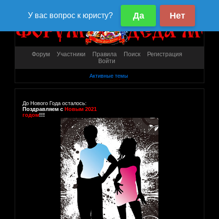
Форум
Участники
Правила
Поиск
Регистрация
Войти
Активные темы
До Нового Года осталось:
Поздравляем с
Новым 2021
годом
!!!