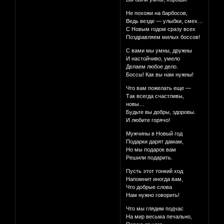
Не похожи на барбосов,
Ведь везде — улыбки, смех…
С Новым годом сразу всех
Поздравляем милых боссов!
С вами мы умны, дружны
И настойчиво, умело
Делаем любое дело.
Боссы! Как вы нам нужны!
Что вам пожелать еще —
Так всегда счастливы,
новы…
Будьте вы добры, здоровы.
И любите горячо!
Мужчины в Новый год
Подарки дарят дамам,
Но мы подарок вам
Решили подарить.
Пусть этот тонкий ход
Напомнит иногда вам,
Что добрые слова
Нам нужно говорить!
Что мы глядим подчас
На мир весьма печально,