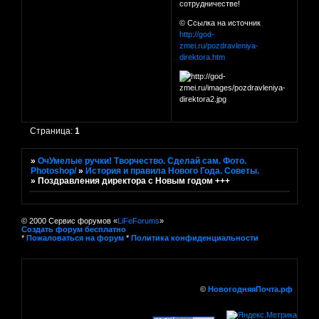
сотрудничестве!
© Ссылка на источник
http://god-
zmei.ru/pozdravleniya-
direktora.htm
Страница:
1
»
ОчУмелые ручки! Творчество. Сделай сам. Фото.
Photoshop/
»
История и правила Нового Года. Советы.
»
Поздравления директора с Новым годом +++
© 2000 Сервис форумов «
LiFeForums
»
Создать форум бесплатно
*
Пожаловаться на форум
*
Политика конфиденциальности
©
НовогодняяПочта.рф