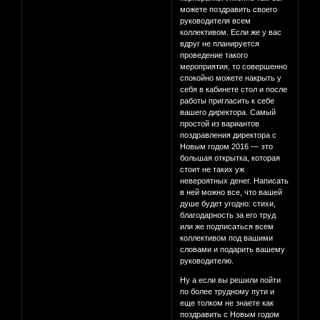
можете поздравить своего
руководителя всем
коллективом. Если же у вас
вдруг не планируется
проведение такого
мероприятия, то совершенно
спокойно можете накрыть у
себя в кабинете стол и после
работы пригласить к себе
вашего директора. Самый
простой из вариантов
поздравления директора с
Новым годом 2016 — это
большая открытка, которая
стоит не таких уж
невероятных денег. Написать
в ней можно все, что вашей
душе будет угодно: стихи,
благодарность за его труд
или же подписаться всем
коллективом под вашими
словами и подарить вашему
руководителю.
Ну а если вы решили пойти
по более трудному пути и
еще толком не знаете как
поздравить с Новым годом