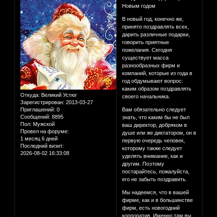
Новым годом
В новый год, конечно же,
принято поздравлять всех,
дарить различные подарки,
говорить приятные
пожелания. Сегодня
существует масса
разнообразных фирм и
компаний, которые из года в
год обдумывают вопрос:
каким образом поздравлять
Откуда:
Великий Устюг
своего начальника.
Зарегистрирован
: 2013-03-27
Приглашений:
0
Вам обязательно следует
Сообщений:
8895
знать, что каким бы не был
Пол:
Мужской
ваш директор, добряком в
Провел на форуме:
душе или же диктатором, он в
1 месяц 6 дней
первую очередь человек,
Последний визит:
которому также следует
2026-08-02 16:33:08
уделять внимание, как и
другим. Поэтому
постарайтесь, пожалуйста,
его не забыть поздравить.
Мы надеемся, что в вашей
фирме, как и в большинстве
фирм, есть новогодний
корпоратив. Именно там вы