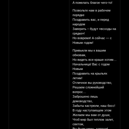
А пожелать благое чего-то!
Позвольте нам в рабочем
порядке
Поздравить вас, и перед
народом
Заверить – будут «всходы на
грядке»!
Но вовремя! А сейчас — с
Новым годом!
Привыкли мы к вашим
обновам,
Но видеть все краше хотим…
Начальница! Вас с годом
Новым
Поздравить на крыльях
летим!
Отличное вы руководство,
Решаем сложнейший
вопрос…
Заброшено лишь
домоводство,
Забыты кастрюли, наш босс!
В году наступающем этом
Желаем мы вам от души,
Чтоб мир был теплом залит,
светом,
Вы были умны, хороши!