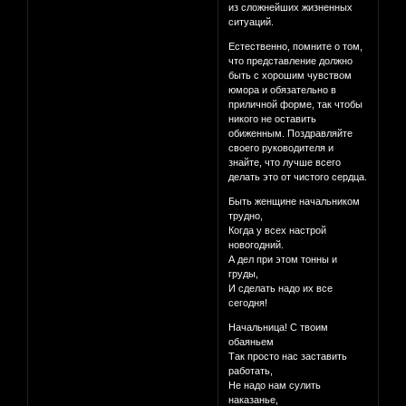
из сложнейших жизненных
ситуаций.
Естественно, помните о том,
что представление должно
быть с хорошим чувством
юмора и обязательно в
приличной форме, так чтобы
никого не оставить
обиженным. Поздравляйте
своего руководителя и
знайте, что лучше всего
делать это от чистого сердца.
Быть женщине начальником
трудно,
Когда у всех настрой
новогодний.
А дел при этом тонны и
груды,
И сделать надо их все
сегодня!
Начальница! С твоим
обаяньем
Так просто нас заставить
работать,
Не надо нам сулить
наказанье,