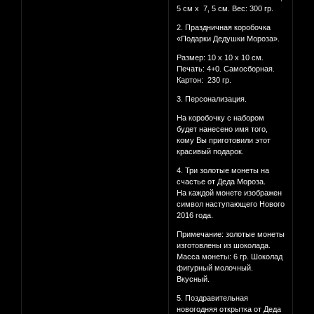
5 см x 7, 5 см. Вес: 300 гр.
2. Праздничная коробочка
«Подарки Дедушки Мороза».
Размер: 10 x 10 x 10 см.
Печать: 4+0. Самосборная.
Картон: 230 гр.
3. Персонализация.
На коробочку с набором
будет нанесено имя того,
кому Вы приготовили этот
красивый подарок.
4. Три золотые монеты на
счастье от Деда Мороза.
На каждой монете изображен
символ наступающего Нового
2016 года.
Примечание: золотые монеты
изготовлены из шоколада.
Масса монеты: 6 гр. Шоколад
фигурный молочный.
Вкусный.
5. Поздравительная
новогодняя открытка от Деда