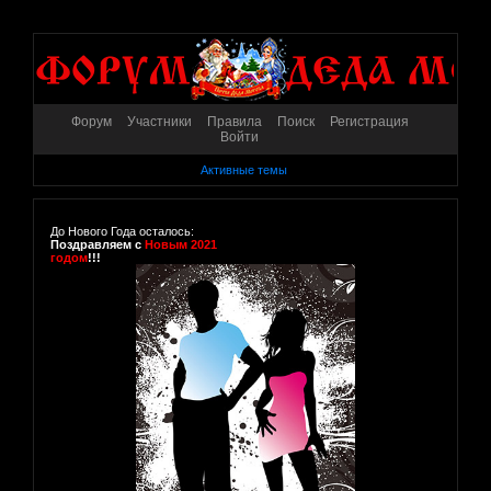
Форум
Участники
Правила
Поиск
Регистрация
Войти
Активные темы
До Нового Года осталось:
Поздравляем с
Новым 2021
годом
!!!