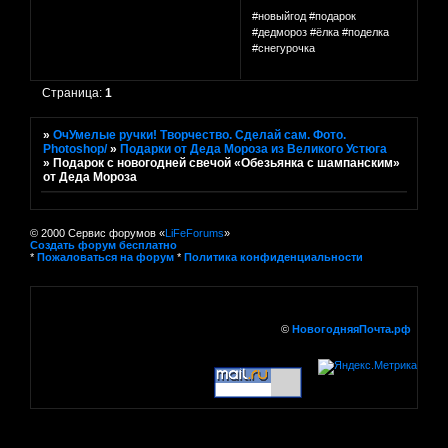
#новыйгод #подарок
#дедмороз #ёлка #поделка
#снегурочка
Страница:
1
»
ОчУмелые ручки! Творчество. Сделай сам. Фото.
Photoshop/
»
Подарки от Деда Мороза из Великого Устюга
»
Подарок с новогодней свечой «Обезьянка с шампанским»
от Деда Мороза
© 2000 Сервис форумов «
LiFeForums
»
Создать форум бесплатно
*
Пожаловаться на форум
*
Политика конфиденциальности
©
НовогодняяПочта.рф