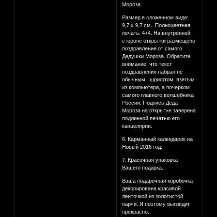
Мороза.
Размер в сложенном виде:
9,7 x 9,7 см. Полноцветная
печать: 4+4. На внутренней
стороне открытки размещено
поздравление от самого
Дедушки Мороза. Обратите
внимание, что текст
поздравления набран не
обычным шрифтом, взятым
из компьютера, а почерком
самого главного волшебника
России. Подпись Деда
Мороза на открытке заверена
подлинной печатью его
канцелярии.
6. Карманный календарик на
Новый 2016 год.
7. Красочная упаковка
Вашего подарка.
Ваша подарочная коробочка
декорирована красивой
ленточкой из золотистой
парчи. И поэтому выглядит
прекрасно.