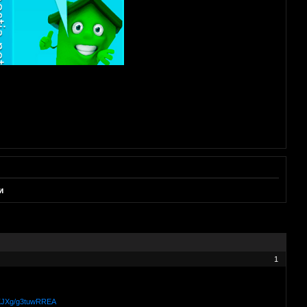
и
1
ic/KJXg/g3tuwRREA