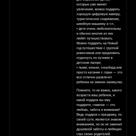
которые уже имеют
увлечения, можно подарить
хорошую цифровую камеру,
туристическое снаряжение,
швейную машинку и т.п.;
• дети очень любознательны
и обычно многие из них
любят путешествовать.
Можно подарить на Новый
год путешествие с группой
ровесников или предложить
отдохнуть по путевке в
детском лагере;
• лыжи, коньки, сноуборд или
просто катание с горки — это
все отлично развлечет
ребенка на зимних каникулах.
Помните, то не важно, какого
возраста ваш ребенок, и
какой подарок вы ему
подарите, главное — это
любовь, забота и внимание!
Ведь подарок к празднику, по
своей сути, является знаком
вниманием, но он не заменит
душевной заботы и любящих
глаз своих родителей.