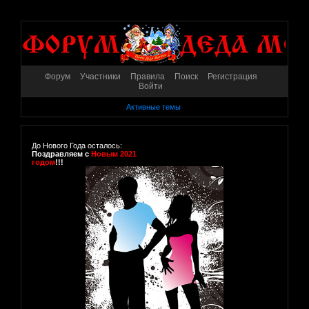
Форум
Участники
Правила
Поиск
Регистрация
Войти
Активные темы
До Нового Года осталось:
Поздравляем с
Новым 2021
годом
!!!