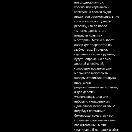
новогоднюю книгу с
красивыми картинками,
которую не только будет
нравиться рассматривать, но
которая поможет узнать
ребенку, что-то новое.
• многим детям этого
возраста нравится
мастерить. Можно выбрать
набор для творчества на
любую тему. Игрушка,
сделанная своими руками,
будет непременно самой
дорогой и любимой;
• хорошим подарком для
мальчиков могут быть
наборы строителя, гонщика,
пирата или
радиоуправляемые игрушки,
а для девочек —
учительницы, феи или
наборы с украшениями;
• для спортсменов отлично
подойдут перчатки и
боксерская груша, лук со
стрелами, футбольный или
баскетбольный мячи;
• начиная с 5 лет, дети любят