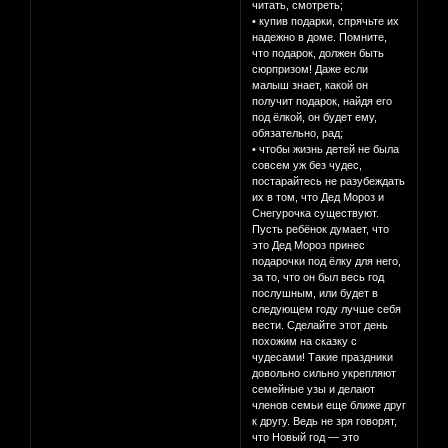
читать, смотреть;
• купив подарки, спрячьте их
надежно в доме. Помните,
что подарок, должен быть
сюрпризом! Даже если
малыш знает, какой он
получит подарок, найдя его
под ёлкой, он будет ему,
обязательно, рад;
• чтобы жизнь детей не была
совсем уж без чудес,
постарайтесь не разубеждать
их в том, что Дед Мороз и
Снегурочка существуют.
Пусть ребёнок думает, что
это Дед Мороз принес
подарочки под ёлку для него,
за то, что он был весь год
послушным, или будет в
следующем году лучше себя
вести. Сделайте этот день
похожим на сказку с
чудесами! Такие праздники
довольно сильно укрепляют
семейные узы и делают
членов семьи еще ближе друг
к другу. Ведь не зря говорят,
что Новый год — это