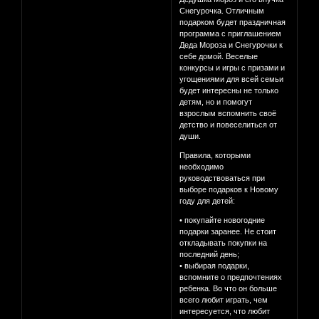
Снегуpoчка. Отличным
подарком будет праздничная
программа с приглашением
Деда Мороза и Снегурочки к
себе домой. Веселые
конкурсы и игры с призами и
угощениями для всей семьи
будет интересны не только
детям, но и помогут
взрослым вспомнить своё
детство и повеселиться от
души.
Правила, которыми
необходимо
руководствоваться при
выборе подарков к Новому
году для детей:
• покупайте новогодние
подарки заранее. Не стоит
откладывать покупки на
последний день;
• выбирая подарки,
вспомните о предпочтениях
ребенка. Во что он больше
всего любит играть, чем
интересуется, что любит