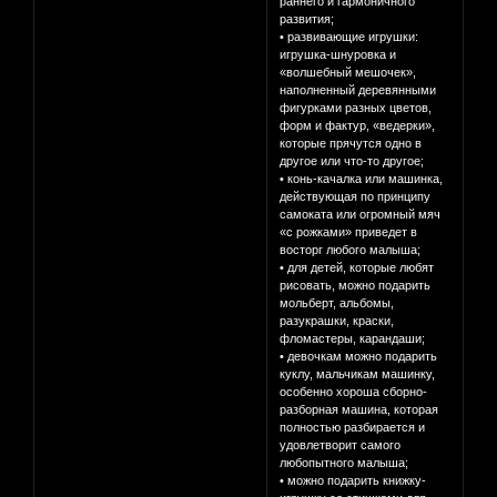
раннего и гармоничного
развития;
• развивающие игрушки:
игрушка-шнуровка и
«волшебный мешочек»,
наполненный деревянными
фигурками разных цветов,
форм и фактур, «ведерки»,
которые прячутся одно в
другое или что-то другое;
• конь-качалка или машинка,
действующая по принципу
самоката или огромный мяч
«с рожками» приведет в
восторг любого малыша;
• для детей, которые любят
рисовать, можно подарить
мольберт, альбомы,
разукрашки, краски,
фломастеры, карандаши;
• девочкам можно подарить
куклу, мальчикам машинку,
особенно хороша сборно-
разборная машина, которая
полностью разбирается и
удовлетворит самого
любопытного малыша;
• можно подарить книжку-