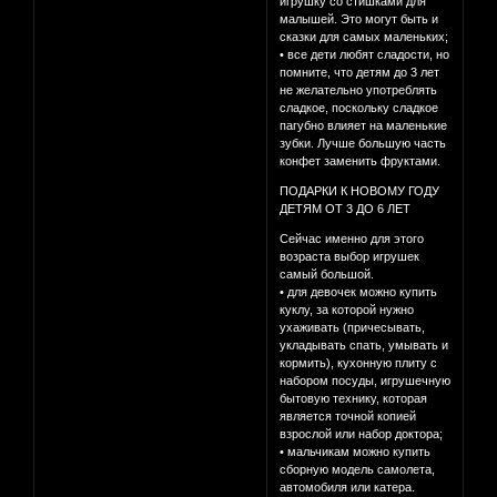
игрушку со стишками для
малышей. Это могут быть и
сказки для самых маленьких;
• все дети любят сладости, но
помните, что детям до 3 лет
не желательно употреблять
сладкое, поскольку сладкое
пагубно влияет на маленькие
зубки. Лучше большую часть
конфет заменить фруктами.
ПОДАРКИ К НОВОМУ ГОДУ
ДЕТЯМ ОТ 3 ДО 6 ЛЕТ
Сейчас именно для этого
возраста выбор игрушек
самый большой.
• для девочек можно купить
куклу, за которой нужно
ухаживать (причесывать,
укладывать спать, умывать и
кормить), кухонную плиту с
набором посуды, игрушечную
бытовую технику, которая
является точной копией
взрослой или набор доктора;
• мальчикам можно купить
сборную модель самолета,
автомобиля или катера.