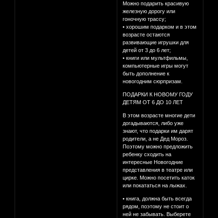
Можно подарить красивую
железную дорогу или
гоночную трассу;
• хорошим подарком и в этом
возрасте остаются
развивающие игрушки для
детей от 3 до 6 лет;
• книги или мультфильмы,
компьютерные игры могут
быть дополнение к
новогодним сюрпризам.
ПОДАРКИ К НОВОМУ ГОДУ
ДЕТЯМ ОТ 6 ДО 10 ЛЕТ
В этом возрасте многие дети
догадываются, либо уже
знают, что подарки им дарят
родители, а не Дед Мороз.
Поэтому можно предложить
ребенку сходить на
интересные Новогодние
представления в театре или
цирке. Можно посетить каток
или покататься на лыжах.
• книга, должна быть всегда
рядом, поэтому не стоит о
ней не забывать. Выберете