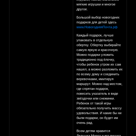
мягкие игрушки и многое
другое.
Большой выбор новогодних
подарков для детей здесь
www.НовогодняяПочта.рф
Каждый подарок, лучше
упаковать в отдельную
обертку. Обертку выбирайте
самую яркую и красочную.
Можно подарки уложить
традиционно под ёлочку,
чтобы ребенок утром их сам
нашел, а можно разложить их
по всему дому и соединить
веревочками, имитируя
маршрут. Можно над местом,
где спрятан подарок,
повесить указатель в виде
звёздочки или снежинки.
Ребенок от такой игры
обязательно получить массу
удовольствия. И какие бы ни
были подарки, он будет им
очень рад.
Всем детям нравится
Дедушка Мороз и его внучка