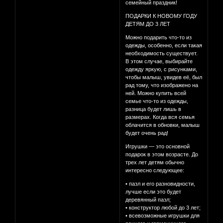
семейный праздник!
ПОДАРКИ К НОВОМУ ГОДУ
ДЕТЯМ ДО 3 ЛЕТ
Можно подарить что-то из
одежды, особенно, если такая
необходимость существует.
В этом случае, выбирайте
одежду яркую, с рисунками,
чтобы малыш, увидев её, был
рад тому, что изображено на
ней. Можно купить всей
семье что-то из одежды,
разница будет лишь в
размерах. Когда вся семья
облачится в обновки, малыш
будет очень рад!
Игрушки — это основной
подарок в этом возрасте. До
трех лет детям обычно
интересно следующее:
• пазл и его разновидности,
лучше если это будет
деревянный пазл;
• конструктор любой до 3 лет;
• всевозможные игрушки для