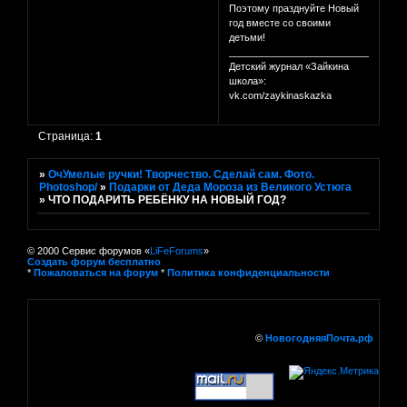
Поэтому празднуйте Новый
год вместе со своими
детьми!
________________________________
Детский журнал «Зайкина
школа»:
vk.com/zaykinaskazka
Страница:
1
»
ОчУмелые ручки! Творчество. Сделай сам. Фото.
Photoshop/
»
Подарки от Деда Мороза из Великого Устюга
»
ЧТО ПОДАРИТЬ РЕБЁНКУ НА НОВЫЙ ГОД?
© 2000 Сервис форумов «
LiFeForums
»
Создать форум бесплатно
*
Пожаловаться на форум
*
Политика конфиденциальности
©
НовогодняяПочта.рф