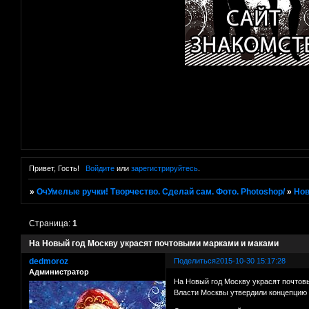
Привет, Гость!
Войдите
или
зарегистрируйтесь
.
»
ОчУмелые ручки! Творчество. Сделай сам. Фото. Photoshop/
»
Нов
Страница:
1
На Новый год Москву украсят почтовыми марками и маками
dedmoroz
Поделиться
2015-10-30 15:17:28
Администратор
На Новый год Москву украсят почто
Власти Москвы утвердили концепцию 