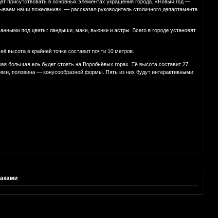
дет присутствовать в основных элементах украшения города. «Новый год —
язываем наши пожелания», — рассказал руководитель столичного департамента
нными под цветы: ландыши, маки, вьюнки и астры. Всего в городе установят
её высота в крайней точке составит почти 10 метров.
ая большая ель будет стоять на Воробьёвых горах. Её высота составит 27
кими, половина — конусообразной формы. Пять из них будут интерактивными:
маками