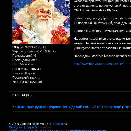
Согласно принятой концепции, главны
это всегда исполнение желаний, поэт
СМИ и рекламы Иван Шубин.
Кроме того, город украсят различны
14 подобных конструкций, площадь ка
Также к празднику Триумфальную арку
На время праздников в столице устан
метра. Первые ёлки появятся в нача
Откуда:
Великий Устюг
у пандусов поставят различные комп
Зарегистрирован
: 2013-03-27
Приглашений:
0
Новогодний девиз в Москве остаётся
Сообщений:
8895
http://www.the-village.ru/village/city/ …
Пол:
Мужской
Провел на форуме:
1 месяц 6 дней
Последний визит:
2026-08-02 16:33:08
Страница:
1
»
ОчУмелые ручки! Творчество. Сделай сам. Фото. Photoshop/
»
Нов
© 2000 Сервис форумов «
LiFeForums
»
Создать форум бесплатно
*
Пожаловаться на форум
*
Политика конфиденциальности