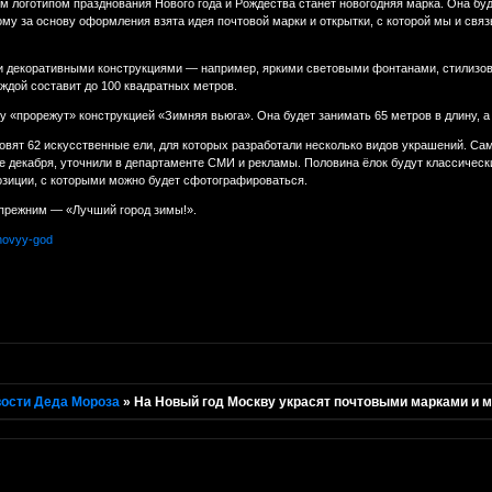
м логотипом празднования Нового года и Рождества станет новогодняя марка. Она бу
ому за основу оформления взята идея почтовой марки и открытки, с которой мы и св
ми декоративными конструкциями — например, яркими световыми фонтанами, стилизова
ждой составит до 100 квадратных метров.
 «прорежут» конструкцией «Зимняя вьюга». Она будет занимать 65 метров в длину, а 
овят 62 искусственные ели, для которых разработали несколько видов украшений. Сам
ле декабря, уточнили в департаменте СМИ и рекламы. Половина ёлок будут классичес
озиции, с которыми можно будет сфотографироваться.
 прежним — «Лучший город зимы!».
 -novyy-god
ости Деда Мороза
»
На Новый год Москву украсят почтовыми марками и 