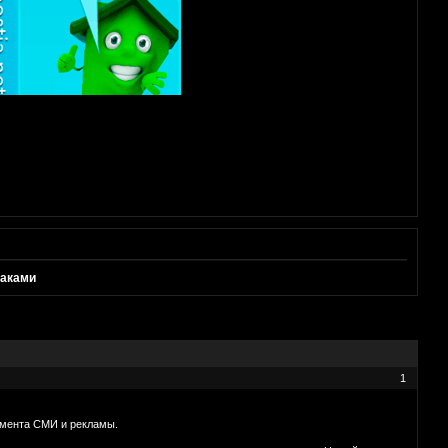
маками
1
амента СМИ и рекламы.