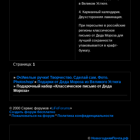
в Великом Устюге.
4. Карманный календарик.
Двухсторонняя ламинация.
При пересылке в российские
регионы классическое
письмо от Деда Мороза для
лучшей сохранности
упаковывается в крафт-
бумагу.
Страница:
1
»
ОчУмелые ручки! Творчество. Сделай сам. Фото.
Photoshop/
»
Подарки от Деда Мороза из Великого Устюга
»
Подарочный набор «Классическое письмо от Деда
Мороза»
© 2000 Сервис форумов «
LiFeForums
»
Создать форум бесплатно
*
Пожаловаться на форум
*
Политика конфиденциальности
©
НовогодняяПочта.рф