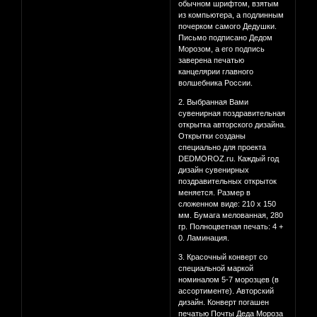
обычном шрифтом, взятым
из компьютера, а подлинным
почерком самого Дедушки.
Письмо подписано Дедом
Морозом, а его подпись
заверена печатью
канцелярии главного
волшебника России.
2. Выбранная Вами
сувенирная поздравительная
открытка авторского дизайна.
Открытки созданы
специально для проекта
DEDMOROZ.ru. Каждый год
дизайн сувенирных
поздравительных открыток
меняется. Размер в
сложенном виде: 210 x 150
мм. Бумага мелованная, 280
гр. Полноцветная печать: 4 +
0. Ламинация.
3. Красочный конверт со
специальной маркой
номиналом 5-7 морозцев (в
ассортименте). Авторский
дизайн. Конверт погашен
печатью Почты Деда Мороза