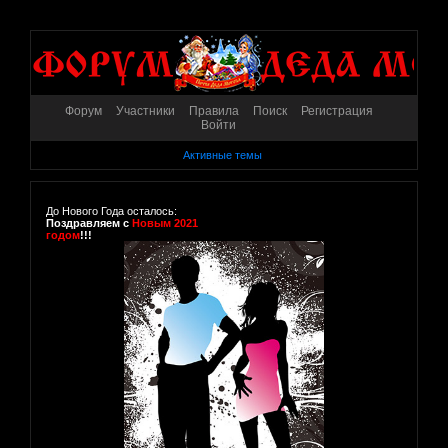
Форум
Участники
Правила
Поиск
Регистрация
Войти
Активные темы
До Нового Года осталось:
Поздравляем с
Новым 2021
годом
!!!