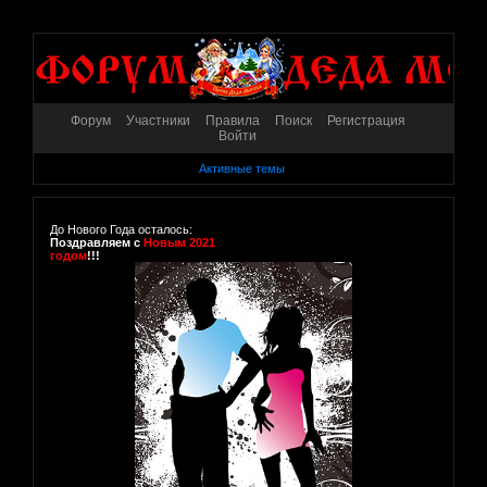
Форум
Участники
Правила
Поиск
Регистрация
Войти
Активные темы
До Нового Года осталось:
Поздравляем с
Новым 2021
годом
!!!