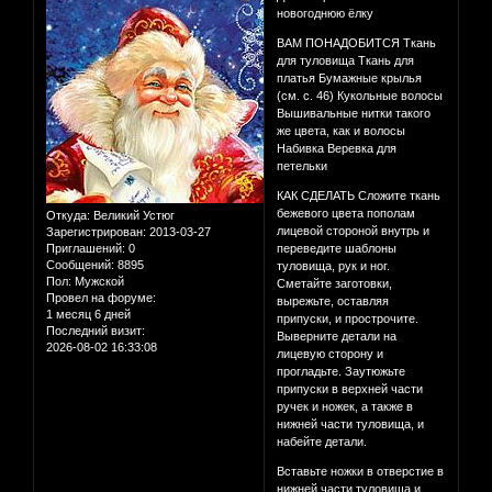
новогоднюю ёлку
ВАМ ПОНАДОБИТСЯ Ткань
для туловища Ткань для
платья Бумажные крылья
(см. с. 46) Кукольные волосы
Вышивальные нитки такого
же цвета, как и волосы
Набивка Веревка для
петельки
КАК СДЕЛАТЬ Сложите ткань
бежевого цвета пополам
Откуда:
Великий Устюг
лицевой стороной внутрь и
Зарегистрирован
: 2013-03-27
Приглашений:
0
переведите шаблоны
Сообщений:
8895
туловища, рук и ног.
Пол:
Мужской
Сметайте заготовки,
Провел на форуме:
вырежьте, оставляя
1 месяц 6 дней
припуски, и прострочите.
Последний визит:
Выверните детали на
2026-08-02 16:33:08
лицевую сторону и
прогладьте. Заутюжьте
припуски в верхней части
ручек и ножек, а также в
нижней части туловища, и
набейте детали.
Вставьте ножки в отверстие в
нижней части туловища и