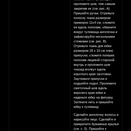
проложите шов, тем самым
закрепив их (см. рис. А).
Пришейте ручки. Отрежьте
полоску ткани размером
примерно 11x4 см, сложите
ее вдоль пополам, оберните
вокруг туловища ангелочка и
зафиксируйте несколькими
стежками (см. рис. В).
Отрежьте ткань для юбки
размером 28 х 10 см плюс
припуски, сложите поперек
пополам лицевой стороной
внутрь и проложите шов
«назад иголку» вдоль
короткого края заготовки.
Заутюжьте припуски и
подшейте подол. Проложите
сметочный шов вдоль
верхнего края юбки и
наденьте юбку на фигурку.
Затяните нить и пришейте
юбку к туловищу.
Сделайте ангелочку волосы и
нарисуйте лицо. Сделайте и
прикрепите бумажные крылья
(см. с. 5). Пришейте к