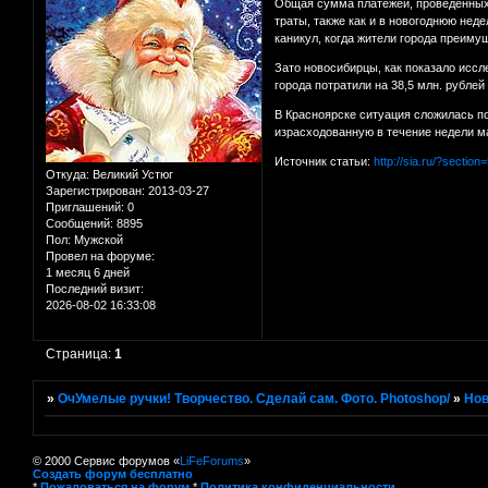
Общая сумма платежей, проведенных в
траты, также как и в новогоднюю нед
каникул, когда жители города преиму
Зато новосибирцы, как показало иссл
города потратили на 38,5 млн. рубле
В Красноярске ситуация сложилась п
израсходованную в течение недели ма
Источник статьи:
http://sia.ru/?secti
Откуда:
Великий Устюг
Зарегистрирован
: 2013-03-27
Приглашений:
0
Сообщений:
8895
Пол:
Мужской
Провел на форуме:
1 месяц 6 дней
Последний визит:
2026-08-02 16:33:08
Страница:
1
»
ОчУмелые ручки! Творчество. Сделай сам. Фото. Photoshop/
»
Нов
© 2000 Сервис форумов «
LiFeForums
»
Создать форум бесплатно
*
Пожаловаться на форум
*
Политика конфиденциальности