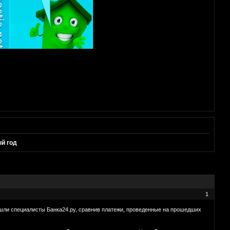
й год
1
ришли специалисты Банка24.ру, сравнив платежи, проведенные на прошедших