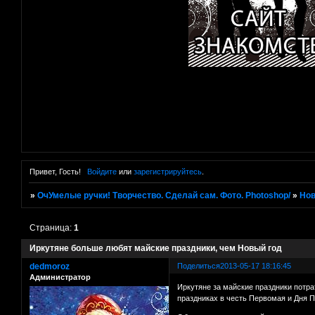
Привет, Гость!
Войдите
или
зарегистрируйтесь
.
»
ОчУмелые ручки! Творчество. Сделай сам. Фото. Photoshop/
»
Нов
Страница:
1
Иркутяне больше любят майские праздники, чем Новый год
dedmoroz
Поделиться
2013-05-17 18:16:45
Администратор
Иркутяне за майские праздники потра
праздниках в честь Первомая и Дня По