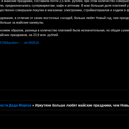
 майские праздники, составила почти 2,5 млн. рублей, при этом количество соверше
елю, предназначались супермаркетам, кафе и аптекам. В мае большая доля платежей у
щественно совершали покупки в магазинах электроники, стройматериалов и ходили в 
едование, в отличие от своих восточных соседей, больше любят Новый год, чем празд
й больше за майские каникулы.
охожим образом, разница в количестве платежей была незначительная, но общая сумм
йских праздников, на 23,9 млн. рублей.
on=5798&action= … ;id=260518
ости Деда Мороза
»
Иркутяне больше любят майские праздники, чем Новы