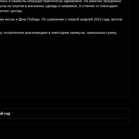
нных в каникулы операций практически одинаковое. На майских праздниках
шла на покупки в магазинах одежды и заправках, в отличие от новогодних
фитнес-центры.
ник весны и День Победы. По сравнению с первой неделей 2013 года, жители
а, потраченная красноярцами в новогодние каникулы, превышала сумму,
й год