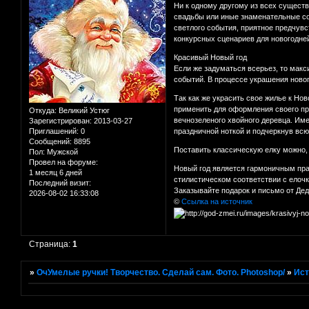
Ни к одному другому из всех существ
свадьбы или иные знаменательные соб
светлого события, приятное предчувс
конкурсных сценариев для новогодне
Красивый Новый год
Если же задуматься всерьез, то мак
событий. В процессе украшения ново
Так как же украсить свое жилье к Но
применить для оформления своего пра
Откуда:
Великий Устюг
вечнозеленого хвойного деревца. Им
Зарегистрирован
: 2013-03-27
Приглашений:
0
праздничной ноткой и подчеркнув вс
Сообщений:
8895
Поставить классическую елку можно, 
Пол:
Мужской
Провел на форуме:
Новый год является гармоничным праз
1 месяц 6 дней
стилистическом соответствии с елочк
Последний визит:
Заказывайте подарок и письмо от Де
2026-08-02 16:33:08
©
Ссылка на источник
Страница:
1
»
ОчУмелые ручки! Творчество. Сделай сам. Фото. Photoshop/
»
Ист