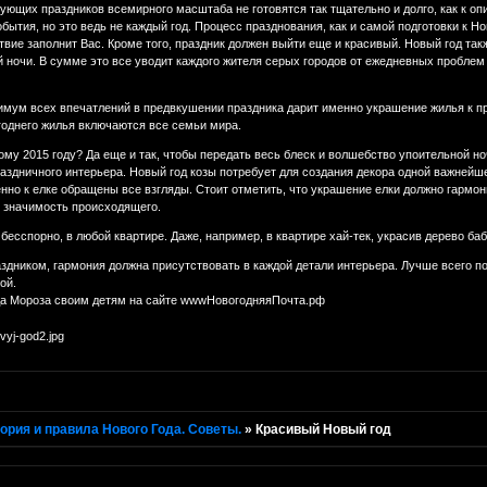
ующих праздников всемирного масштаба не готовятся так тщательно и долго, как к оп
ытия, но это ведь не каждый год. Процесс празднования, как и самой подготовки к Нов
твие заполнит Вас. Кроме того, праздник должен выйти еще и красивый. Новый год т
й ночи. В сумме это все уводит каждого жителя серых городов от ежедневных пробле
симум всех впечатлений в предвкушении праздника дарит именно украшение жилья к п
годнего жилья включаются все семьи мира.
вому 2015 году? Да еще и так, чтобы передать весь блеск и волшебство упоительной н
здничного интерьера. Новый год козы потребует для создания декора одной важнейшей
енно к елке обращены все взгляды. Стоит отметить, что украшение елки должно гар
ю значимость происходящего.
бесспорно, в любой квартире. Даже, например, в квартире хай-тек, украсив дерево б
дником, гармония должна присутствовать в каждой детали интерьера. Лучше всего по
ой.
да Мороза своим детям на сайте wwwНовогодняяПочта.рф
ория и правила Нового Года. Советы.
»
Красивый Новый год