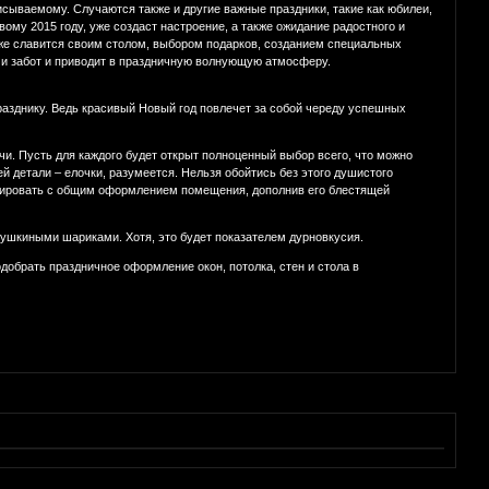
исываемому. Случаются также и другие важные праздники, такие как юбилеи,
ому 2015 году, уже создаст настроение, а также ожидание радостного и
акже славится своим столом, выбором подарков, созданием специальных
м и забот и приводит в праздничную волнующую атмосферу.
разднику. Ведь красивый Новый год повлечет за собой череду успешных
очи. Пусть для каждого будет открыт полноценный выбор всего, что можно
 детали – елочки, разумеется. Нельзя обойтись без этого душистого
монировать с общим оформлением помещения, дополнив его блестящей
абушкиными шариками. Хотя, это будет показателем дурновкусия.
добрать праздничное оформление окон, потолка, стен и стола в