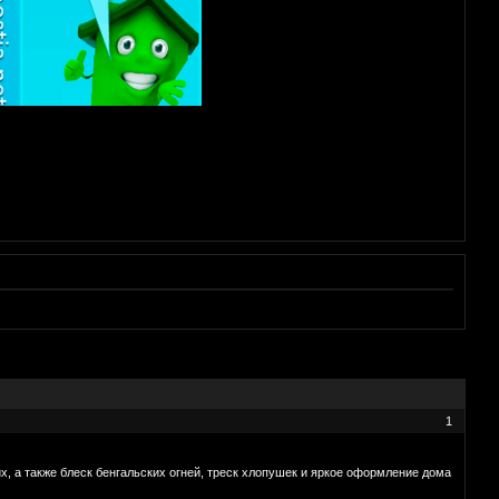
1
, а также блеск бенгальских огней, треск хлопушек и яркое оформление дома