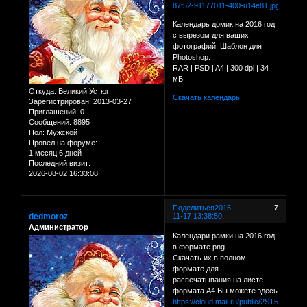
Календарь домик на 2016 год
с вырезом для ваших
фотографий. Шаблон для
Photoshop.
RAR | PSD | A4 | 300 dpi | 34
мБ
Откуда:
Великий Устюг
Скачать календарь
Зарегистрирован
: 2013-03-27
Приглашений:
0
Сообщений:
8895
Пол:
Мужской
Провел на форуме:
1 месяц 6 дней
Последний визит:
2026-08-02 16:33:08
Поделиться
2015-
7
dedmoroz
11-17 13:38:50
Администратор
Календари рамки на 2016 год
в формате png
Скачать их в полном
формате для
распечатывания на листе
формата А4 Вы можете здесь
https://cloud.mail.ru/public/2ST5/9DTv4