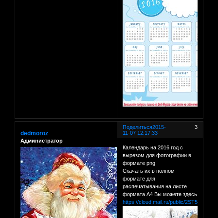
Поделиться
2015-
3
dedmoroz
11-07 12:17:33
Администратор
Календарь на 2016 год с
вырезом для фотографии в
формате png
Скачать их в полном
формате для
распечатывания на листе
формата А4 Вы можете здесь
https://cloud.mail.ru/public/2ST5/9DTv4