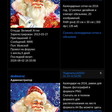
Календарные сетки на 2016
год, 12 разных дизайнов и
клипарт обезьянки, 20
изображений.
RAR |psd| 20 см х 30 см | 300
dpi | 135 мБ
Откуда:
Великий Устюг
Скачать календарные сетки и
Зарегистрирован
: 2013-03-27
обезьянок
Приглашений:
0
Сообщений:
8895
Пол:
Мужской
Провел на форуме:
1 месяц 6 дней
Последний визит:
2026-08-02 16:33:08
Поделиться
2015-
5
dedmoroz
11-14 12:52:55
Администратор
Календари на 2016, рамки для
Ваших фотографий в
формате PNG
Скачать их в полном
формате для
распечатывания на листе
формата А4 Вы можете здесь
https://cloud.mail.ru/public/2ST5/9DTv4