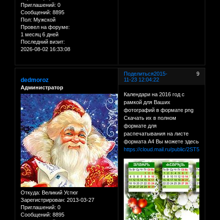
Приглашений:
0
Сообщений:
8895
Пол:
Мужской
Провел на форуме:
1 месяц 6 дней
Последний визит:
2026-08-02 16:33:08
Поделиться
2015-
9
dedmoroz
11-23 12:04:22
Администратор
Календари на 2016 год с
рамкой для Ваших
фотографий в формате png
Скачать их в полном
формате для
распечатывания на листе
формата А4 Вы можете здесь
https://cloud.mail.ru/public/2ST5/9DTv4
Откуда:
Великий Устюг
Зарегистрирован
: 2013-03-27
Приглашений:
0
Сообщений:
8895