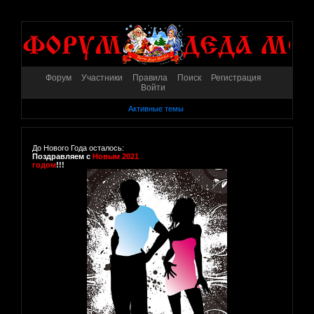
Форум
Участники
Правила
Поиск
Регистрация
Войти
Активные темы
До Нового Года осталось:
Поздравляем с
Новым 2021
годом
!!!