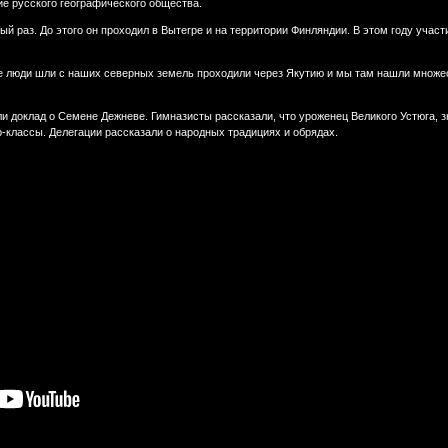
ие русского географического общества.
 раз. До этого он проходил в Вытегре и на территории Финляндии. В этом году участи
те люди шли с наших северных земель проходили через Якутию и мы там нашли множе
зли доклад о Семене Дежневе. Гимназисты рассказали, что уроженец Великого Устюга,
-классы. Делегации рассказали о народных традициях и обрядах.