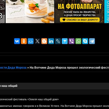
ости Деда Мороза
»
На Вотчине Деда Мороза прошел экологический фес
я наш общий
логический фестиваль «Земля наш общий дом»
наменитых именах говорили и в Великом Устюге. На Вотчине Деда Мороза прошел эко