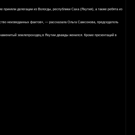
е приняли делегации из Вологды, республики Саха (Якутия), а также ребята из
ство неизведанных фактов», — рассказала Ольга Самсонова, председатель
 знаменитый землепроходец в Якутии дважды женился. Кроме презентаций в