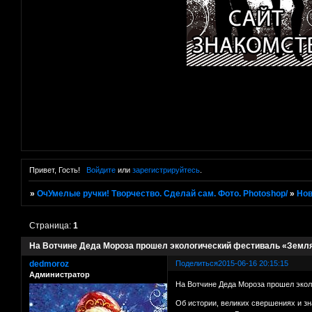
Привет, Гость!
Войдите
или
зарегистрируйтесь
.
»
ОчУмелые ручки! Творчество. Сделай сам. Фото. Photoshop/
»
Нов
Страница:
1
На Вотчине Деда Мороза прошел экологический фестиваль «Земл
dedmoroz
Поделиться
2015-06-16 20:15:15
Администратор
На Вотчине Деда Мороза прошел эко
Об истории, великих свершениях и з