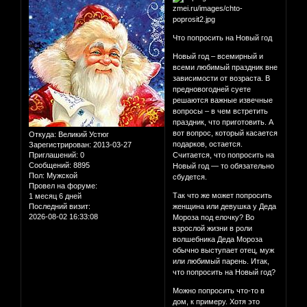
Что попросить на Новый год
Новый год – всемирный и
всеми любимый праздник вне
зависимости от возраста. В
предновогодней суете
решаются важные извечные
вопросы – в чем встретить
праздник, что приготовить. А
вот вопрос, который касается
Откуда:
Великий Устюг
подарков, остается.
Зарегистрирован
: 2013-03-27
Приглашений:
0
Считается, что попросить на
Сообщений:
8895
Новый год — то обязательно
Пол:
Мужской
сбудется.
Провел на форуме:
Так что же может попросить
1 месяц 6 дней
Последний визит:
женщина или девушка у Деда
2026-08-02 16:33:08
Мороза под елочку? Во
взрослой жизни в роли
волшебника Деда Мороза
обычно выступает отец, муж
или любимый парень. Итак,
что попросить на Новый год?
Можно попросить что-то в
дом, к примеру. Хотя это