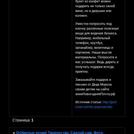
букет из конфет можно
подарить не только своей
жене, но и девушке или
коллеге.
Уместно попросить под
елочку различные полезные
вещи для ведения бизнеса.
Например, мобильный
телефон, ноутбук,
органайзер, визитницы и
портмоне. Наши мысли
материальны. Попросите и
вас услышат. Ведь дарить и
получать подарки всегда
приятно.
Заказывайте подарок и
письмо от Деда Мороза
своим детям на сайте
wwwНовогодняяПочта.рф
Источник статьи:
http://god-
zmei.ru/chto-poprosit.htm
Страница:
1
»
ОчУмелые ручки! Творчество. Сделай сам. Фото.