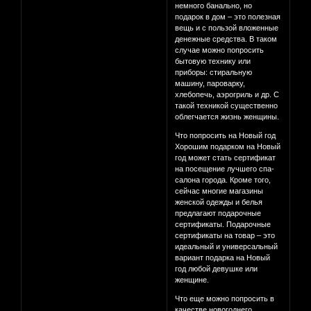
немного банально, но
подарок в дом – это полезная
вещь и с пользой вложенные
денежные средства. В таком
случае можно попросить
бытовую технику или
приборы: стиральную
машину, пароварку,
хлебопечь, аэрогриль и др. С
такой техникой существенно
облегчается жизнь женщины.
Что попросить на Новый год
Хорошим подарком на Новый
год может стать сертификат
на посещение лучшего спа-
салона города. Кроме того,
сейчас многие магазины
женской одежды и белья
предлагают подарочные
сертификаты. Подарочные
сертификаты на товар – это
идеальный и универсальный
вариант подарка на Новый
год любой девушке или
женщине.
Что еще можно попросить в
качестве новогоднего