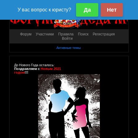
Форум
Участники
Правила
Поиск
Регистрация
Войти
Активные темы
До Нового Года осталось:
Поздравляем с
Новым 2021
годом
!!!