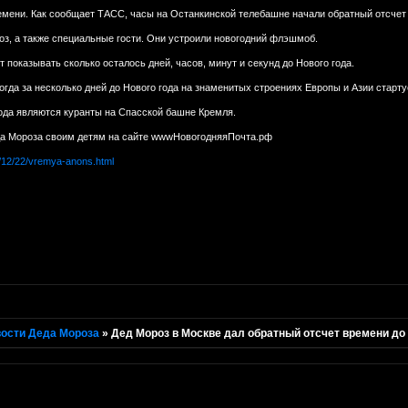
емени. Как сообщает ТАСС, часы на Останкинской телебашне начали обратный отсчет 
оз, а также специальные гости. Они устроили новогодний флэшмоб.
 показывать сколько осталось дней, часов, минут и секунд до Нового года.
огда за несколько дней до Нового года на знаменитых строениях Европы и Азии старту
да являются куранты на Спасской башне Кремля.
да Мороза своим детям на сайте wwwНовогодняяПочта.рф
4/12/22/vremya-anons.html
ости Деда Мороза
»
Дед Мороз в Москве дал обратный отсчет времени до