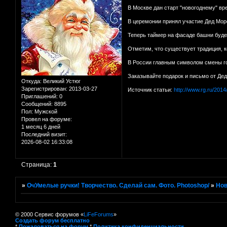
В Москве дан старт "новогоднему" вр
В церемонии принял участие Дед Мор
Теперь таймер на фасаде башни будет
Отметим, что существует традиция, к
В России главным символом смены го
Заказывайте подарок и письмо от Де
Откуда:
Великий Устюг
Зарегистрирован
: 2013-03-27
Источник статьи:
http://www.rg.ru/201
Приглашений:
0
Сообщений:
8895
Пол:
Мужской
Провел на форуме:
1 месяц 6 дней
Последний визит:
2026-08-02 16:33:08
Страница:
1
»
ОчУмелые ручки! Творчество. Сделай сам. Фото. Photoshop/
»
Нов
© 2000 Сервис форумов «
LiFeForums
»
Создать форум бесплатно
*
Пожаловаться на форум
*
Политика конфиденциальности