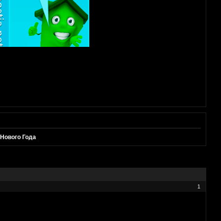
 Нового Года
1