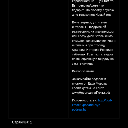
zapodarkami.ua — уж там-то
Вы точно найдете что
подарить по любому случаю,
а не только под Новый год.
В–четвертых, учтите ее
интересы. Подарите ей
разговорник на итальянском,
или сразу диск, чтобы было
слышно произношение. Книги
и фильмы про столицу
Франции. Историю России в
таблицах. Или пазл с видом
на венецианскую гондолу на
закате солнца.
Выбор за вами.
Заказывайте подарок и
письмо от Деда Мороза
своим детям на сайте
wwwНовогодняяПочта.рф
Источник статьи:
http://god-
zmei.ru/podarki-dlya-
podrugi.htm
Страница:
1