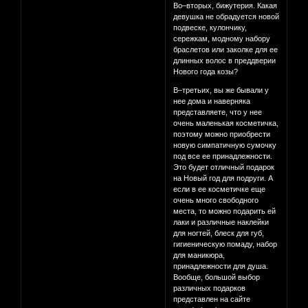
Во–вторых, бижутерия. Какая
девушка не обрадуется новой
подвеске, кулончику,
сережкам, модному набору
браслетов или заколке для ее
длинных волос в преддверии
Нового года козы?
В–третьих, вы же бывали у
нее дома и наверняка
представляете, что у нее
очень маленькая косметичка,
поэтому можно приобрести
новую симпатичную сумочку
под все ее принадлежности.
Это будет отличный подарок
на Новый год для подруги. А
если в ее косметичке еще
очень много свободного
места, то можно подарить ей
лаки и различные наклейки
для ногтей, блеск для губ,
гигиеническую помаду, набор
для маникюра,
принадлежности для душа.
Вообще, большой выбор
различных подарков
представлен на сайте