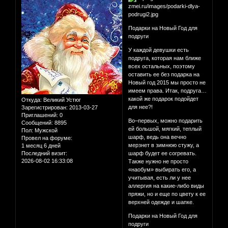
Подарки на Новый Год для
подруги
У каждой девушки есть
подруга, которая нам ближе
всех остальных, поэтому
оставить ее без подарка на
Новый год 2015 мы просто не
имеем права. Итак, подруга…
какой же подарок подойдет
Откуда:
Великий Устюг
для нее?!
Зарегистрирован
: 2013-03-27
Приглашений:
0
Во–первых, можно подарить
Сообщений:
8895
ей большой, мягкий, теплый
Пол:
Мужской
шарф, ведь она вечно
Провел на форуме:
мерзнет в зимнюю стужу, а
1 месяц 6 дней
Последний визит:
шарф будет ее согревать.
2026-08-02 16:33:08
Также нужно не просто
«наобум» выбирать его, а
учитывая, есть ли у нее
аллергия на какие-либо виды
пряжи, но и еще по цвету к ее
верхней одежде и шапке.
Подарки на Новый Год для
подруги