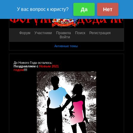
Форум
Участники
Правила
Поиск
Регистрация
Войти
Активные темы
До Нового Года осталось:
Поздравляем с
Новым 2021
годом
!!!