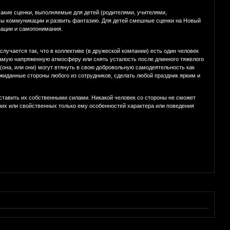
Такие сценки, выполняемые для детей (родителями, учителями,
овы коммуникации и развить фантазию. Для детей смешные сценки на Новый
зации и самопонимания.
учается так, что в коллективе (в дружеской компании) есть один человек
 самую напряженную атмосферу или снять усталость после длинного тяжелого
(она, или они) могут втянуть в свою добровольную самодеятельность как
ожиданные стороны любого из сотрудников, сделать любой праздник ярким и
ставить их собственными силами. Никакой человек со стороны не сможет
 них или свойственных только ему особенностей характера или поведения