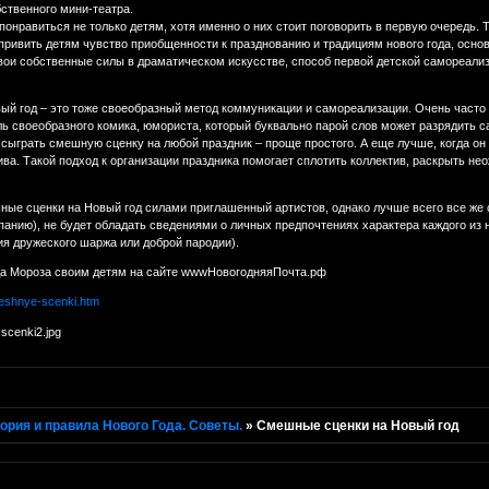
ственного мини-театра.
онравиться не только детям, хотя именно о них стоит поговорить в первую очередь. 
 привить детям чувство приобщенности к празднованию и традициям нового года, осн
свои собственные силы в драматическом искусстве, способ первой детской самореали
й год – это тоже своеобразный метод коммуникации и самореализации. Очень часто сл
роль своеобразного комика, юмориста, который буквально парой слов может разрядить
 сыграть смешную сценку на любой праздник – проще простого. А еще лучше, когда он 
ва. Такой подход к организации праздника помогает сплотить коллектив, раскрыть не
ные сценки на Новый год силами приглашенный артистов, однако лучше всего все же 
панию), не будет обладать сведениями о личных предпочтениях характера каждого из
ия дружеского шаржа или доброй пародии).
да Мороза своим детям на сайте wwwНовогодняяПочта.рф
meshnye-scenki.htm
ория и правила Нового Года. Советы.
»
Смешные сценки на Новый год