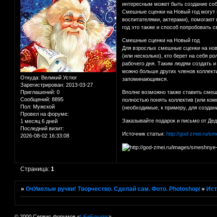
интересным может быть создание соб
Смешные сценки на Новый год могут п
воспитателями, актерами), помогают
год это также и способ попробовать 
Смешные сценки на Новый год
Для взрослых смешные сценки на новы
(или несколько), кто берет на себя 
рабочего дня. Таким людям создать и
можно больше других членов коллекти
Откуда:
Великий Устюг
запоминающимся.
Зарегистрирован
: 2013-03-27
Приглашений:
0
Вполне возможно также ставить смеш
Сообщений:
8895
полностью понять коллектив (или ком
Пол:
Мужской
(необходимые, к примеру, для создан
Провел на форуме:
Заказывайте подарок и письмо от Де
1 месяц 6 дней
Последний визит:
Источник статьи:
http://god-zmei.ru/s
2026-08-02 16:33:08
Страница:
1
»
ОчУмелые ручки! Творчество. Сделай сам. Фото. Photoshop/
»
Ист
© 2000 Сервис форумов «
LiFeForums
»