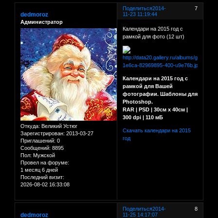
Поделиться
2014-
7
dedmoroz
11-23 11:19:44
Администратор
Календари на 2015 год с
рамкой для фото (12 шт)
Календари на 2015 год с
рамкой для Вашей
фотографии. Шаблоны для
Photoshop.
RAR | PSD | 30см х 40см |
300 dpi | 110 мБ
Откуда:
Великий Устюг
Скачать календари на 2015
Зарегистрирован
: 2013-03-27
год
Приглашений:
0
Сообщений:
8895
Пол:
Мужской
Провел на форуме:
1 месяц 6 дней
Последний визит:
2026-08-02 16:33:08
Поделиться
2014-
8
dedmoroz
11-25 14:17:07