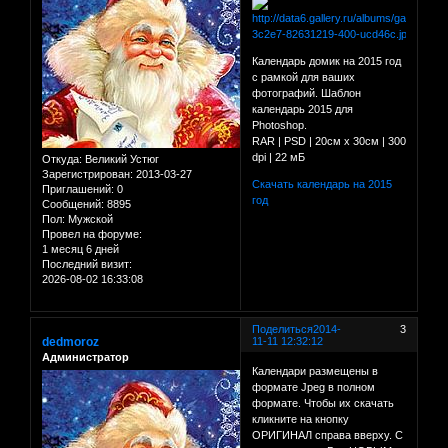
Календарь домик на 2015 год
с рамкой для ваших
фотографий. Шаблон
календарь 2015 для
Photoshop.
RAR | PSD | 20см х 30см | 300
dpi | 22 мБ
Откуда:
Великий Устюг
Зарегистрирован
: 2013-03-27
Скачать календарь на 2015
Приглашений:
0
год
Сообщений:
8895
Пол:
Мужской
Провел на форуме:
1 месяц 6 дней
Последний визит:
2026-08-02 16:33:08
Поделиться
2014-
3
dedmoroz
11-11 12:32:12
Администратор
Календари размещены в
формате Jpeg в полном
формате. Чтобы их скачать
кликните на кнопку
ОРИГИНАЛ справа вверху. С