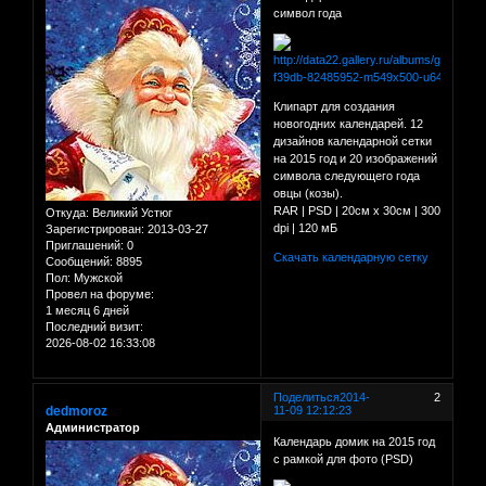
символ года
Клипарт для создания
новогодних календарей. 12
дизайнов календарной сетки
на 2015 год и 20 изображений
символа следующего года
овцы (козы).
RAR | PSD | 20см х 30см | 300
Откуда:
Великий Устюг
dpi | 120 мБ
Зарегистрирован
: 2013-03-27
Приглашений:
0
Скачать календарную сетку
Сообщений:
8895
Пол:
Мужской
Провел на форуме:
1 месяц 6 дней
Последний визит:
2026-08-02 16:33:08
Поделиться
2014-
2
dedmoroz
11-09 12:12:23
Администратор
Календарь домик на 2015 год
с рамкой для фото (PSD)