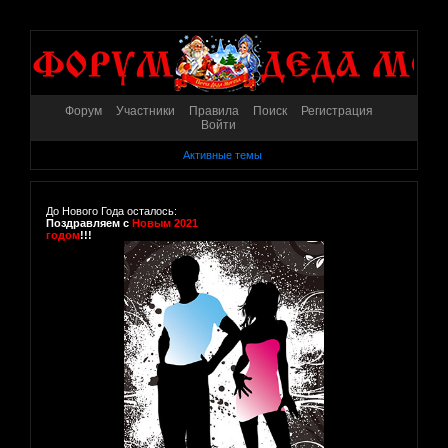
Форум
Участники
Правила
Поиск
Регистрация
Войти
Активные темы
До Нового Года осталось:
Поздравляем с
Новым 2021
годом
!!!