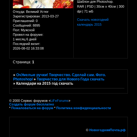
Шаблон для Photoshop.
RAR | PSD | 30см х 40см | 300
dpi | 71 мБ
Откуда:
Великий Устюг
Зарегистрирован
: 2013-03-27
Скачать новогодний
Приглашений:
0
календарь 2015
Сообщений:
8895
Пол:
Мужской
Провел на форуме:
1 месяц 6 дней
Последний визит:
2026-08-02 16:33:08
Страница:
1
»
ОчУмелые ручки! Творчество. Сделай сам. Фото.
Photoshop/
»
Творчество для Нового Года скачать
»
Календари на 2015 год скачать
© 2000 Сервис форумов «
LiFeForums
»
Создать форум бесплатно
*
Пожаловаться на форум
*
Политика конфиденциальности
©
НовогодняяПочта.рф