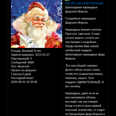
Шоколадные карандаши
Дедушки Мороза
Съедобные карандаши
Дедушки Мороза.
Карандаши бывают разные.
Простые. Цветные. А еще -
хотите верьте, хотите нет -
они бывают съедобные.
Представляю Вам новый
необычный подарок.
Откуда:
Великий Устюг
Шоколадные карандаши Деда
Зарегистрирован
: 2013-03-27
Приглашений:
0
Мороза.
Сообщений:
8895
Это настоящий сюрприз.
Пол:
Мужской
Долго сейчас искал слово,
Провел на форуме:
чтобы его охарактеризовать.
1 месяц 6 дней
Последний визит:
Наконец, нашел. Этот
2026-08-02 16:33:08
подарок УДИВИТЕЛЬНЫЙ. И
вот почему.
Карандаши, даже если их
рассматривать вблизи,
выглядят как настоящие.
Когда я взял в руки первый
опытный экземпляр, то ходил
по Канцелярии Деда Мороза и