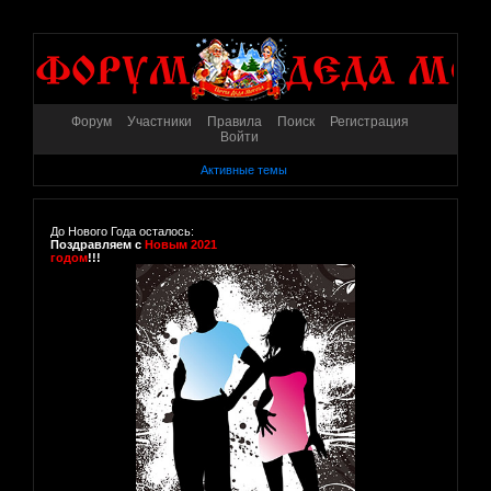
Форум
Участники
Правила
Поиск
Регистрация
Войти
Активные темы
До Нового Года осталось:
Поздравляем с
Новым 2021
годом
!!!