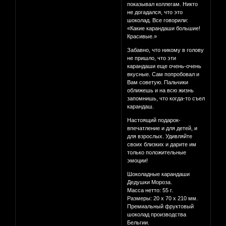
показывал коллегам. Никто
не догадался, что это
шоколад. Все говорили:
«Какие карандаши большие!
Красивые.»
Забавно, что никому в голову
не пришло, что эти
карандаши еще очень-очень
вкусные. Сам попробовал и
Вам советую. Пальчики
оближешь и на всю жизнь
запомнишь, что когда-то съел
карандаш.
Настоящий подарок-
впечатление и для детей, и
для взрослых. Удивляйте
своих близких и дарите им
только положительные
эмоции!
Шоколадные карандаши
Дедушки Мороза.
Масса нетто: 55 г.
Размеры: 20 х 70 х 210 мм.
Премиальный фруктовый
шоколад производства
Бельгии.