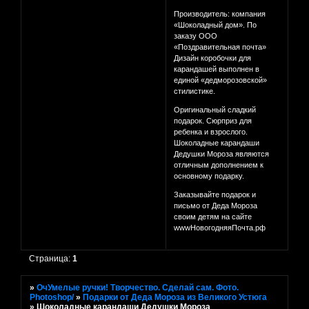
Производитель: компания
«Шоколадный дом». По
заказу ООО
«Поздравительная почта»
Дизайн коробочки для
карандашей выполнен в
единой «дедморозовской»
стилистике.
Оригинальный сладкий
подарок. Сюрприз для
ребенка и взрослого.
Шоколадные карандаши
Дедушки Мороза являются
отличным дополнением к
основному подарку.
Заказывайте подарок и
письмо от Деда Мороза
своим детям на сайте
wwwНовогодняяПочта.рф
Страница:
1
»
ОчУмелые ручки! Творчество. Сделай сам. Фото.
Photoshop/
»
Подарки от Деда Мороза из Великого Устюга
»
Шоколадные карандаши Дедушки Мороза