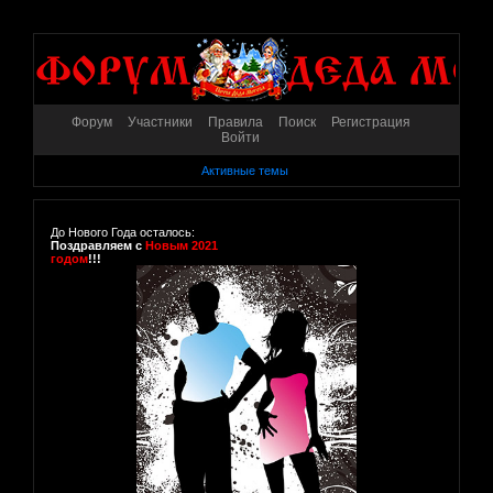
Форум
Участники
Правила
Поиск
Регистрация
Войти
Активные темы
До Нового Года осталось:
Поздравляем с
Новым 2021
годом
!!!