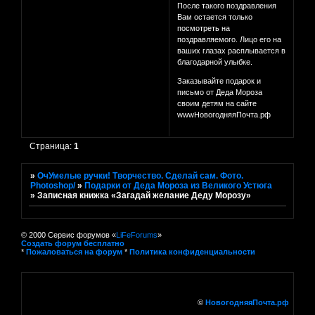
После такого поздравления
Вам остается только
посмотреть на
поздравляемого. Лицо его на
ваших глазах расплывается в
благодарной улыбке.
Заказывайте подарок и
письмо от Деда Мороза
своим детям на сайте
wwwНовогодняяПочта.рф
Страница:
1
»
ОчУмелые ручки! Творчество. Сделай сам. Фото.
Photoshop/
»
Подарки от Деда Мороза из Великого Устюга
»
Записная книжка «Загадай желание Деду Морозу»
© 2000 Сервис форумов «
LiFeForums
»
Создать форум бесплатно
*
Пожаловаться на форум
*
Политика конфиденциальности
©
НовогодняяПочта.рф