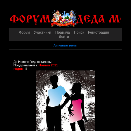
Форум
Участники
Правила
Поиск
Регистрация
Войти
Активные темы
До Нового Года осталось:
Поздравляем с
Новым 2021
годом
!!!