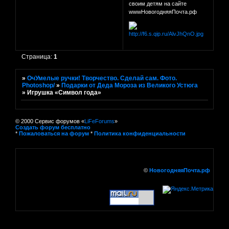
своим детям на сайте
wwwНовогодняяПочта.рф
Страница:
1
»
ОчУмелые ручки! Творчество. Сделай сам. Фото.
Photoshop/
»
Подарки от Деда Мороза из Великого Устюга
»
Игрушка «Символ года»
© 2000 Сервис форумов «
LiFeForums
»
Создать форум бесплатно
*
Пожаловаться на форум
*
Политика конфиденциальности
©
НовогодняяПочта.рф