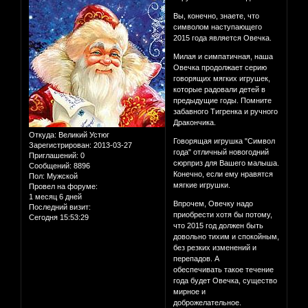
Вы, конечно, знаете, что
символом наступающего
2015 года является Овечка.
Милая и симпатичная, наша
Овечка продолжает серию
говорящих мягких игрушек,
которые радовали детей в
предыдущие годы. Помните
забавного Тигренка и ручного
Дракончика.
Откуда:
Великий Устюг
Говорящая игрушка "Символ
Зарегистрирован
: 2013-03-27
года" отличный новогодний
Приглашений:
0
сюрприз для Вашего малыша.
Сообщений:
8896
Конечно, если ему нравятся
Пол:
Мужской
мягкие игрушки.
Провел на форуме:
1 месяц 6 дней
Впрочем, Овечку надо
Последний визит:
приобрести хотя бы потому,
Сегодня 15:53:29
что 2015 год должен быть
довольно тихим и спокойным,
без резких изменений и
перепадов. А
обеспечивать такое течение
года будет Овечка, существо
мирное и
доброжелательное.