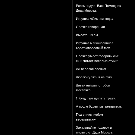
Рекомендую. Ваш Помощник
Деда Мороза.
Игрушка «Символ года».
Овечка говорящая.
Высота: 19 см.
Игрушка мягконабивная.
Коротковорсовый мех.
Овечка умеет говорить «Бе-
е» и читает веселые стихи:
«Я веселая овечка!
Люблю гулять я на лугу.
Давай найдем с тобой
местечко
Я буду там щипать траву.
А после будем мы резвиться,
Под синим небом
веселиться»
Заказывайте подарок и
письмо от Деда Мороза