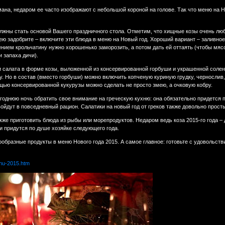
ана, недаром ее часто изображают с небольшой короной на голове. Так что меню на Н
жны стать основой Вашего праздничного стола. Отметим, что хищные козы очень любя
ю задобрите – включите эти блюда в меню на Новый год. Хороший вариант – заливное и
лением крольчатину нужно хорошенько заморозить, а потом дать ей оттаять (чтобы мяс
 запаха дичи).
 салата в форме козы, выложенной из консервированной горбуши и украшенной солен
у. Но в состав (вместо горбуши) можно включить копченую куриную грудку, чернослив
ощью консервированной кукурузы можно сделать не просто змею, а очковую кобру.
однюю ночь обратить свое внимание на греческую кухню: она обязательно придется п
войдут в повседневный рацион. Салатики на новый год от греков также довольно прост
кже приготовить блюда из рыбы или морепродуктов. Недаром ведь коза 2015-го года – 
и придутся по душе хозяйке следующего года.
образные продукты в меню Нового года 2015. А самое главное: готовьте с удовольств
enu-2015.htm