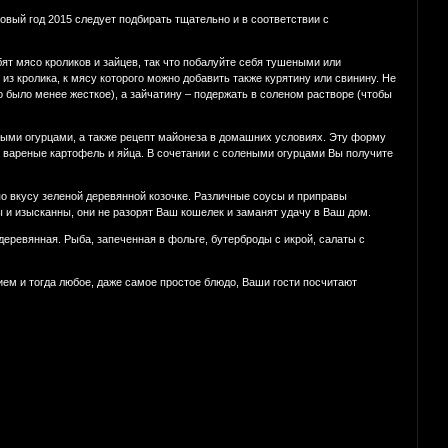
овый год 2015 следует подбирать тщательно и в соответствии с
т мясо кроликов и зайцев, так что побалуйте себя тушеными или
з кролика, к мясу которого можно добавить также курятину или свинину. Не
о было менее жесткое), а зайчатину – подержать в соленом растворе (чтобы
ыми огурцами, а также рецепт майонеза в домашних условиях. Эту форму
, вареные картофель и яйца. В сочетании с солеными огурцами Вы получите
о вкусу зеленой деревянной козочке. Различные соусы и приправы
ы и изысканны, они не разорят Ваш кошелек и заманят удачу в Ваш дом.
деревянная. Рыба, запеченная в фольге, бутерброды с икрой, салаты с
ием и тогда любое, даже самое простое блюдо, Ваши гости посчитают