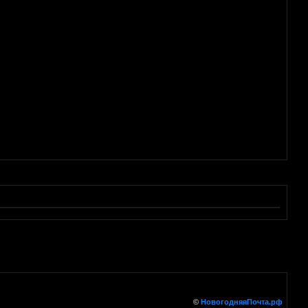
©
НовогодняяПочта.рф