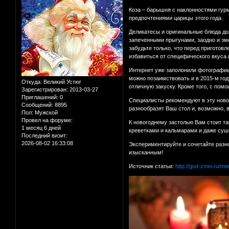
Коза – барышня с наклонностями гурм
предпочтениями царицы этого года.
Деликатесы и оригинальные блюда дол
запеченными прыгунами, заодно и зме
забудьте только, что перед приготов
избавиться от специфического вкуса и
Интернет уже заполонили фотографии
можно позаимствовать и в 2015-м год
Откуда:
Великий Устюг
отличную закуску. Кроме того, с пом
Зарегистрирован
: 2013-03-27
Приглашений:
0
Специалисты рекомендуют в эту новог
Сообщений:
8895
разнообразят Ваш стол и, возможно, 
Пол:
Мужской
Провел на форуме:
К новогоднему застолью Вам стоит та
1 месяц 6 дней
креветками и кальмарами и даже суш
Последний визит:
2026-08-02 16:33:08
Экспериментируйте и сочетайте разно
изысканным!
Источник статьи:
http://god-zmei.ru/m