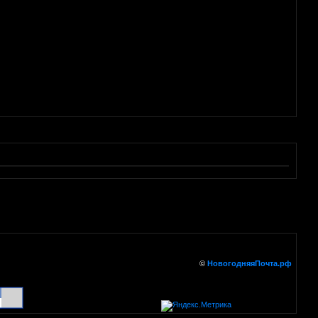
©
НовогодняяПочта.рф