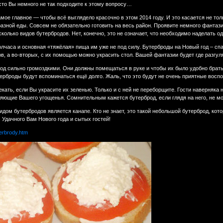
сто Вы немного не так подходите к этому вопросу…
мое главное — чтобы всё выглядело красочно в этом 2014 году. И это касается не толь
бразной еды. Совсем не обязательно готовить на весь район. Проявите немного фанта
сколько видов бутербродов. Нет, конечно, это не означает, что необходимо наделать 
лчаса и основная «тяжёлая» пища им уже не под силу. Бутерброды на Новый год – спас
в, а во-вторых, с их помощью можно украсить стол. Вашей фантазии будет где разгул
од сильно громоздкими. Они должны помещаться в руке и чтобы их было удобно брать.
ерброды будут вспоминаться ещё долго. Жаль, что это будут не очень приятные восп
кать, если Вы украсите их зеленью. Только и с ней не переборщите. Гости наверняка 
яющие Вашего угощенья. Сомнительным кажется бутерброд, если глядя на него, не мо
ом бутербродов является канапе. Кто не знает, это такой небольшой бутерброд, кот
. Удачного Вам Нового года и сытых гостей!
terbrody.htm