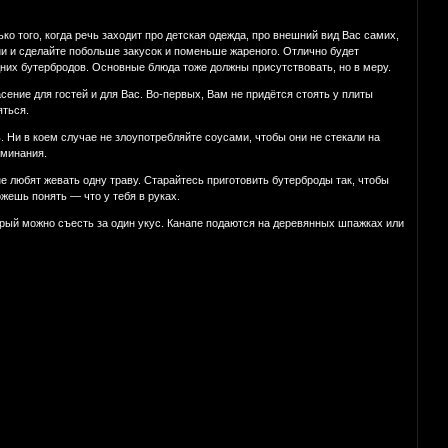
ко того, когда речь заходит про детская одежда, про внешний вид Вас самих,
зии и сделайте побольше закусок и поменьше жареного. Отлично будет
одних бутербродов. Основные блюда тоже должны присутствовать, но в меру.
ение для гостей и для Вас. Во-первых, Вам не придётся стоять у плиты
яться.
 Ни в коем случае не злоупотребляйте соусами, чтобы они не стекали на
оминания.
не любят жевать одну траву. Старайтесь приготовить бутерброды так, чтобы
жешь понять — что у тебя в руках.
орый можно съесть за один укус. Канапе подаются на деревянных шпажках или