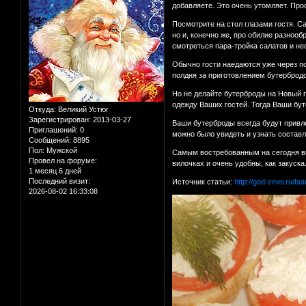
добавляете. Это очень утомляет. Про
Посмотрите на стол глазами гостя. Са
но и, конечно же, про обилие разноо
смотреться пара-тройка салатов и не
Обычно гости наедаются уже через по
полдня за приготовлением бутербродо
Но не делайте бутерброды на Новый г
одежду Ваших гостей. Тогда Ваши бут
Откуда:
Великий Устюг
Зарегистрирован
: 2013-03-27
Ваши бутерброды всегда будут привле
Приглашений:
0
можно было увидеть и узнать составл
Сообщений:
8895
Пол:
Мужской
Самым востребованным на сегодня вид
Провел на форуме:
вилочках и очень удобны, как закуска
1 месяц 6 дней
Последний визит:
Источник статьи:
http://god-zmei.ru/bu
2026-08-02 16:33:08