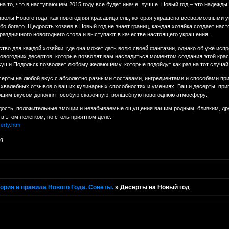
 то, что в наступающем 2015 году все будет иначе, лучше. Новый год – это надежды! 
мволы Нового года, как новогодняя красавица ель, которая украшена всевозможными 
обо богато. Щедрость хозяев в Новый год не знает границ, каждая хозяйка создает н
аздничного новогоднего стола и выступают в качестве настоящего украшения.
ство для каждой хозяйки, где она может дать волю своей фантазии, однако об уже ис
овогодних десертов, которые позволят вам насладиться моментом создания этой кра
 суши Подольск позволяет любому желающему, которые подойдут как раз на тот случай
серты на любой вкус с абсолютно разными составами, ингредиентами и способами пр
о хвалебных отзывов о ваших кулинарных способностях и умениях. Ваши десерты, пр
ающим вкусом дополнят особую сказочную, волшебную новогоднюю атмосферу.
дость, положительные эмоции и незабываемые ощущения вашим родным, близким, друзь
 этом нелегком, но столь приятном деле.
serty.htm
ория и правила Нового Года. Советы.
»
Десерты на Новый год