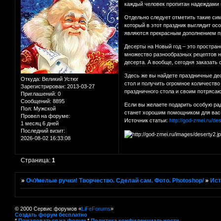
каждый человек пропитан надеждами на
Отдельно следует отметить такие си
который в этот праздник выглядит ос
являются прекрасным дополнением пр
Десерты на Новый год – это простран
множество разнообразных рецептов н
десерта. А вообще, сегодня заказать
Здесь же вы найдете праздничные де
Откуда:
Великий Устюг
стол и получить огромное количеств
Зарегистрирован
: 2013-03-27
праздничного стола и своим потряс
Приглашений:
0
Сообщений:
8895
Если вы желаете подарить особую ра
Пол:
Мужской
станет хорошим помощником для вас в
Провел на форуме:
Источник статьи:
http://god-zmei.ru/de
1 месяц 6 дней
Последний визит:
2026-08-02 16:33:08
Страница:
1
»
ОчУмелые ручки! Творчество. Сделай сам. Фото. Photoshop/
»
Ист
© 2000 Сервис форумов «
LiFeForums
»
Создать форум бесплатно
*
Пожаловаться на форум
*
Политика конфиденциальности