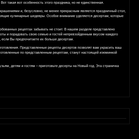
Вот такая вот особенность этого праздника, но не единственная.
украшениями и, безусловно, не менее прекрасным является праздничный стол,
астоящие кулинарные шедевры. Особое внимание уделяется десертам, которые
пробованных рецептах забывать не стоит. В нашем разделе представлено
соты и порадовать свою семью и гостей непревзойденным вкусом каждого
, если Вы предпочитаете их больше десертам.
иготовления. Представленные рецепты десертов позволят вам украсить ваш
иготовленные по представленным рецептам, станут настоящей изюминкой
ям, детям и гостям – приготовьте десерты на Новый год. Эта страничка