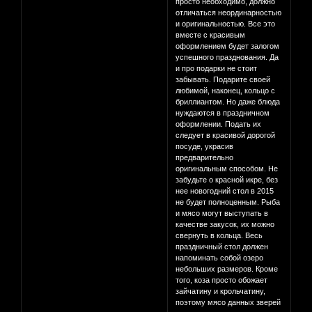
просто необходимо, должно
отличаться неординарностью
и оригинальностью. Все это
вместе с красивым
оформлением будет залогом
успешного празднования. Да
и про подарки не стоит
забывать. Подарите своей
любимой, наконец, кольцо с
бриллиантом. Но даже блюда
нуждаются в праздничном
оформлении. Подать их
следует в красивой дорогой
посуде, украсив
предварительно
оригинальным способом. Не
забудьте о красной икре, без
нее новогодний стол в 2015
не будет полноценным. Рыба
и мясо могут выступать в
качестве закусок, их можно
свернуть в кольца. Весь
праздничный стол должен
напоминать собой озеро
небольших размеров. Кроме
того, коза просто обожает
зайчатину и крольчатину,
поэтому мясо данных зверей