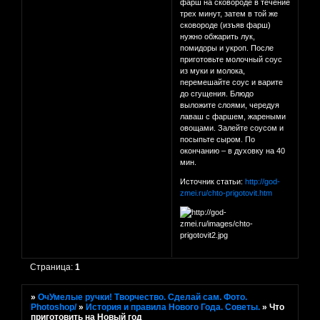
фарш на сковороде в течение
трех минут, затем в той же
сковороде (изъяв фарш)
нужно обжарить лук,
помидоры и укроп. После
приготовьте молочный соус
из муки и молока,
перемешайте соус и варите
до сгущения. Блюдо
выложите слоями, чередуя
лаваш с фаршем, жареными
овощами. Залейте соусом и
посыпьте сыром. По
окончанию – в духовку на 40
мин.
Источник статьи:
http://god-
zmei.ru/chto-prigotovit.htm
Страница:
1
»
ОчУмелые ручки! Творчество. Сделай сам. Фото.
Photoshop/
»
История и правила Нового Года. Советы.
»
Что
приготовить на Новый год