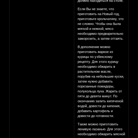
должно находиться на столе.
Если Вы не знаете, что
приготовить на Новый год,
приготовьте крольчатину, это
не сложно. Чтобы она была
мягкой и нежной, мясо
необходимо предварительно
заморозить, а затем оттаять.
В дополнение можно
приготовить жаркое из
курицы по узбекскому
рецепту. Для этого курицу
необходимо обжарить в
растительном масле,
порубив на небольшие куски,
затем нужно добавить
порезанные помидоры,
полукольца лука. Жарить от
пяти до девяти минут. По
окончанию залить кипяченой
водой, довести до кипения,
добавить картофель и
довести до готовности.
Также можно приготовить
ленивую лазанью. Для этого
необходимо обжарить мясной