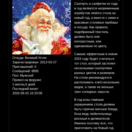
Скатерть и салфетки из года
в год являются непременным
атрибутом любого стола на
новый год, а вместе с ними и
красивые столовые приборы
и посуда. Как правило,
подобранный текстиль
должен быть или
контрастным, или
одинаковым по цвету.
Самым эффектным в новом
Откуда:
Великий Устюг
2015 году будет считаться
Зарегистрирован
: 2013-03-27
тот стол, который застелют
Приглашений:
0
несколькими скатертями
Сообщений:
8895
разных цветов и размеров.
Пол:
Мужской
На столе рекомендуется
Провел на форуме:
расположить хлеб нескольких
1 месяц 6 дней
видов, а также не меньше
Последний визит:
трех холодных закусок.
2026-08-02 16:33:08
В год козы главным
украшением стола должны
быть горячие мясные блюда.
Коза ведь любительница
роскоши и деликатесов.
Именно поэтому все, что
приготовить на Новый год