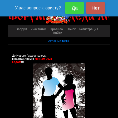
Форум
Участники
Правила
Поиск
Регистрация
Войти
Активные темы
До Нового Года осталось:
Поздравляем с
Новым 2021
годом
!!!