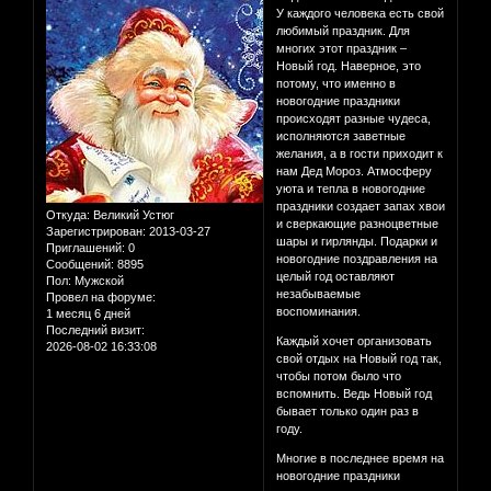
У каждого человека есть свой
любимый праздник. Для
многих этот праздник –
Новый год. Наверное, это
потому, что именно в
новогодние праздники
происходят разные чудеса,
исполняются заветные
желания, а в гости приходит к
нам Дед Мороз. Атмосферу
уюта и тепла в новогодние
праздники создает запах хвои
Откуда:
Великий Устюг
и сверкающие разноцветные
Зарегистрирован
: 2013-03-27
шары и гирлянды. Подарки и
Приглашений:
0
новогодние поздравления на
Сообщений:
8895
целый год оставляют
Пол:
Мужской
незабываемые
Провел на форуме:
воспоминания.
1 месяц 6 дней
Последний визит:
Каждый хочет организовать
2026-08-02 16:33:08
свой отдых на Новый год так,
чтобы потом было что
вспомнить. Ведь Новый год
бывает только один раз в
году.
Многие в последнее время на
новогодние праздники