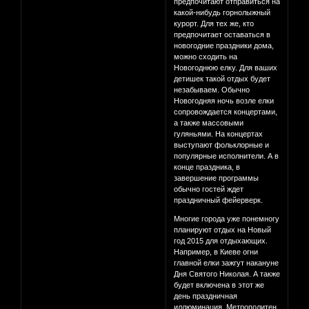
предпочитают отправиться на
какой-нибудь горнолыжный
курорт. Для тех же, кто
предпочитает оставаться в
новогодние праздники дома,
можно сходить на
Новогоднюю елку. Для ваших
детишек такой отдых будет
незабываем. Обычно
Новогодняя ночь возле елки
сопровождается концертами,
а также массовыми
гуляньями. На концертах
выступают фольклорные и
популярные исполнители. А в
конце праздника, в
завершение программы
обычно гостей ждет
праздничный фейерверк.
Многие города уже понемногу
планируют отдых на Новый
год 2015 для отдыхающих.
Например, в Киеве огни
главной елки зажгут накануне
Дня Святого Николая. А также
будет включена в этот же
день праздничная
иллюминация. Метрополитен