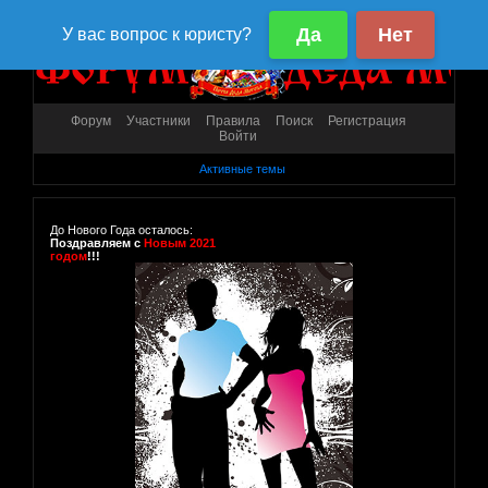
Форум
Участники
Правила
Поиск
Регистрация
Войти
Активные темы
До Нового Года осталось:
Поздравляем с
Новым 2021
годом
!!!