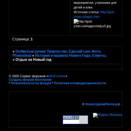
мероприятия, утренники для
детей и елки.
Источник статьи:
http://god-
zmei.ru/otdyx.htm
Страница:
1
»
ОчУмелые ручки! Творчество. Сделай сам. Фото.
Photoshop/
»
История и правила Нового Года. Советы.
»
Отдых на Новый год
© 2000 Сервис форумов «
LiFeForums
»
Создать форум бесплатно
*
Пожаловаться на форум
*
Политика конфиденциальности
©
НовогодняяПочта.рф