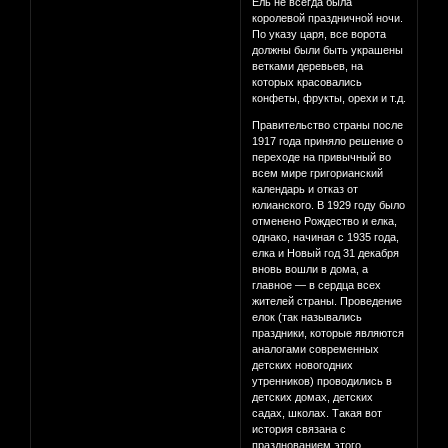
Ель не всегда была
королевой праздничной ночи.
По указу царя, все ворота
должны были быть украшены
ветками деревьев, на
которых красовались
конфеты, фрукты, орехи и т.д.
Правительство страны после
1917 года приняло решение о
переходе на привычный во
всем мире григорианский
календарь и отказ от
юлианского. В 1929 году было
отменено Рождество и елка,
однако, начиная с 1935 года,
елка и Новый год 31 декабря
вновь вошли в дома, а
главное — в сердца всех
жителей страны. Проведение
елок (так назывались
праздники, которые являются
аналогами современных
детских новогодних
утренников) проводились в
детских домах, детских
садах, школах. Такая вот
история связана с
празднованием этого