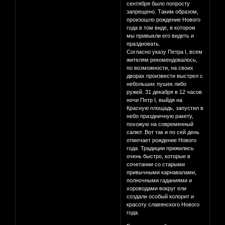
сентября было попросту
запрещено. Таким образом,
произошло рождение Нового
года в том виде, в котором
мы привыкли его видеть и
праздновать.
Согласно указу Петра I, всем
жителям рекомендовалось,
по возможности, на своих
дворах произвести выстрел с
небольших пушек либо
ружей. 31 декабря в 12 часов
ночи Петр I, выйдя на
Красную площадь, запустил в
небо праздничную ракету,
похожую на современный
салют. Вот так и по сей день
отмечает рождение Нового
года. Традиции прижились
очень быстро, которые в
сочетании со старыми
привычными карнавалами,
полночными гаданиями и
хороводами вокруг ели
создали особый колорит и
красоту славянского Нового
года.