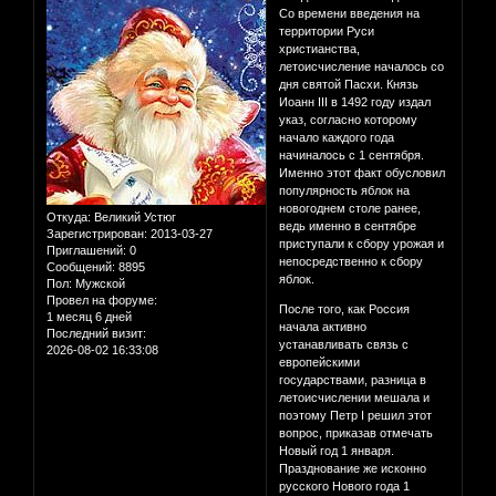
Со времени введения на
территории Руси
христианства,
летоисчисление началось со
дня святой Пасхи. Князь
Иоанн III в 1492 году издал
указ, согласно которому
начало каждого года
начиналось с 1 сентября.
Именно этот факт обусловил
популярность яблок на
новогоднем столе ранее,
Откуда:
Великий Устюг
ведь именно в сентябре
Зарегистрирован
: 2013-03-27
приступали к сбору урожая и
Приглашений:
0
непосредственно к сбору
Сообщений:
8895
яблок.
Пол:
Мужской
Провел на форуме:
После того, как Россия
1 месяц 6 дней
начала активно
Последний визит:
устанавливать связь с
2026-08-02 16:33:08
европейскими
государствами, разница в
летоисчислении мешала и
поэтому Петр I решил этот
вопрос, приказав отмечать
Новый год 1 января.
Празднование же исконно
русского Нового года 1