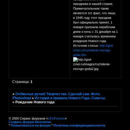
праздника в нашей стране.
Примечательным также
является тот факт, что лишь
в 1949 году этот праздник
был официально принят, 1
января признали нерабочим
днем и ночь с 31 декабря на 1
января считалась временем
рождения Нового года.
Источник статьи:
http://god-
zmei.ru/rozhdenie-novogo-
goda.htm
Страница:
1
»
ОчУмелые ручки! Творчество. Сделай сам. Фото.
Photoshop/
»
История и правила Нового Года. Советы.
»
Рождение Нового года
© 2000 Сервис форумов «
LiFeForums
»
Создать форум бесплатно
*
Пожаловаться на форум
*
Политика конфиденциальности