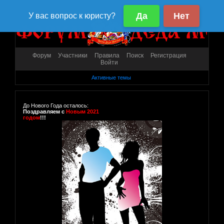
Форум
Участники
Правила
Поиск
Регистрация
Войти
Активные темы
До Нового Года осталось:
Поздравляем с
Новым 2021
годом
!!!