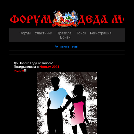
Форум
Участники
Правила
Поиск
Регистрация
Войти
Активные темы
До Нового Года осталось:
Поздравляем с
Новым 2021
годом
!!!