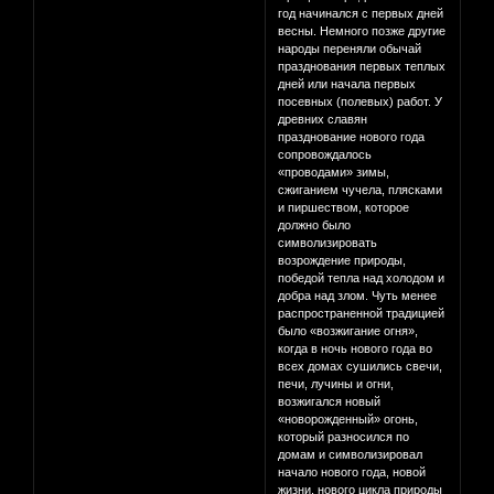
год начинался с первых дней
весны. Немного позже другие
народы переняли обычай
празднования первых теплых
дней или начала первых
посевных (полевых) работ. У
древних славян
празднование нового года
сопровождалось
«проводами» зимы,
сжиганием чучела, плясками
и пиршеством, которое
должно было
символизировать
возрождение природы,
победой тепла над холодом и
добра над злом. Чуть менее
распространенной традицией
было «возжигание огня»,
когда в ночь нового года во
всех домах сушились свечи,
печи, лучины и огни,
возжигался новый
«новорожденный» огонь,
который разносился по
домам и символизировал
начало нового года, новой
жизни, нового цикла природы