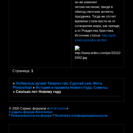
он же изменил
летоисчисление, введя в
обиход светские аспекты
праздника. Тогда же отсчет
времени стали вести не от
сотворения мира, как прежде,
а от Рождества Христова.
Источник статьи:
http://god-
zmei.ru/skolko-let.htm
Страница:
1
»
ОчУмелые ручки! Творчество. Сделай сам. Фото.
Photoshop/
»
История и правила Нового Года. Советы.
»
Сколько лет Новому году
© 2000 Сервис форумов «
LiFeForums
»
Создать форум бесплатно
*
Пожаловаться на форум
*
Политика конфиденциальности