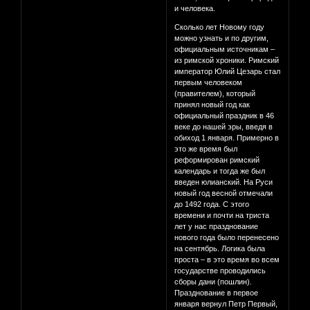
и человека.
Сколько лет Новому году
можно узнать и по другим,
официальным источникам –
из римской хроники. Римский
император Юлий Цезарь стал
первым человеком
(правителем), который
принял новый год как
официальный праздник в 46
веке до нашей эры, введя в
обиход 1 января. Примерно в
это же время был
реформирован римский
календарь и тогда же был
введен юлианский. На Руси
новый год весной отмечали
до 1492 года. С этого
времени и почти на триста
лет у нас празднование
нового года было перенесено
на сентябрь. Логика была
проста – в это время во всем
государстве проводились
сборы дани (пошлин).
Празднование в первое
января вернул Петр Первый,