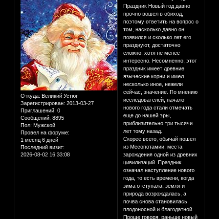
Праздник Новый год давно
прочно вошел в обиход,
поэтому ответить на вопрос о
том, насколько давно он
появился и сколько лет его
празднуют, достаточно
сложно, хотя не менее
интересно. Несомненно, этот
праздник имеет древние
языческие корни и имел
несколько иное, нежели
сейчас, значение. По мнению
Откуда:
Великий Устюг
исследователей, начало
Зарегистрирован
: 2013-03-27
нового года стали отмечать
Приглашений:
0
еще до нашей эры,
Сообщений:
8895
приблизительно три тысячи
Пол:
Мужской
лет тому назад.
Провел на форуме:
Скорее всего, обычай пошел
1 месяц 6 дней
из Месопотамии, места
Последний визит:
2026-08-02 16:33:08
зарождения одной из древних
цивилизаций. Праздник
означал наступление нового
года, то есть времени, когда
зима отступала, земля и
природа возрождалась, а
почва снова становилась
плодоносной и благодатной.
Проще говоря, раньше новый