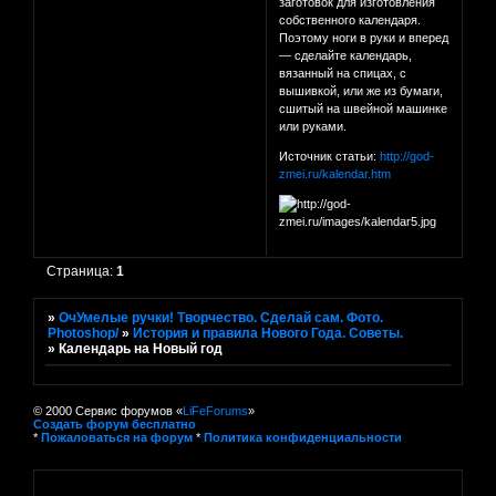
заготовок для изготовления
собственного календаря.
Поэтому ноги в руки и вперед
— сделайте календарь,
вязанный на спицах, с
вышивкой, или же из бумаги,
сшитый на швейной машинке
или руками.
Источник статьи:
http://god-
zmei.ru/kalendar.htm
Страница:
1
»
ОчУмелые ручки! Творчество. Сделай сам. Фото.
Photoshop/
»
История и правила Нового Года. Советы.
»
Календарь на Новый год
© 2000 Сервис форумов «
LiFeForums
»
Создать форум бесплатно
*
Пожаловаться на форум
*
Политика конфиденциальности