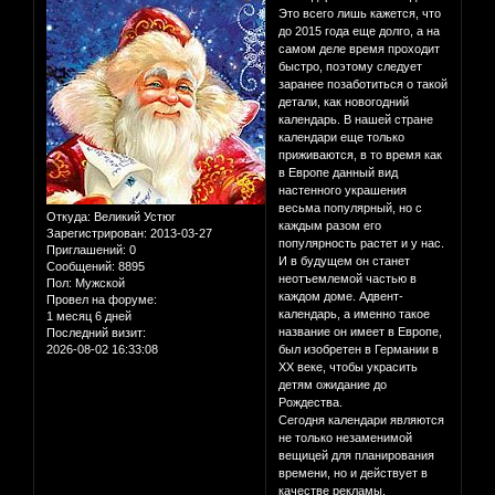
Это всего лишь кажется, что
до 2015 года еще долго, а на
самом деле время проходит
быстро, поэтому следует
заранее позаботиться о такой
детали, как новогодний
календарь. В нашей стране
календари еще только
приживаются, в то время как
в Европе данный вид
настенного украшения
весьма популярный, но с
Откуда:
Великий Устюг
каждым разом его
Зарегистрирован
: 2013-03-27
популярность растет и у нас.
Приглашений:
0
И в будущем он станет
Сообщений:
8895
неотъемлемой частью в
Пол:
Мужской
каждом доме. Адвент-
Провел на форуме:
календарь, а именно такое
1 месяц 6 дней
название он имеет в Европе,
Последний визит:
2026-08-02 16:33:08
был изобретен в Германии в
ХХ веке, чтобы украсить
детям ожидание до
Рождества.
Сегодня календари являются
не только незаменимой
вещицей для планирования
времени, но и действует в
качестве рекламы,