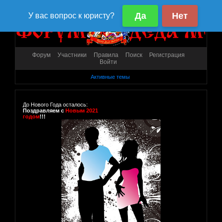
Форум
Участники
Правила
Поиск
Регистрация
Войти
Активные темы
До Нового Года осталось:
Поздравляем с
Новым 2021
годом
!!!