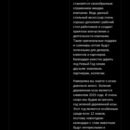
становятся своеобразным
отражением имиджа
компании. Ведь данный
стильный аксессуар очень
хорошо дополняет рабочий
стол работников и создает
приятное впечатление о
деятельности компании.
Такие оригинальные подарки
и сувениры оптом будут
полезными для дилеров,
клиентов и партнеров.
Календари уместно дарить
под Новый Год своим
друзьям знакомым,
партнерам, коллегам.
Наверняка вы знаете о козах
довольно много. Зеленая
деревянная коза является
символом 2015 года. И очень
скоро мы будем встречать
год зеленой деревянной козы.
Этот год является особенным
среди всех 12 знаков,
поэтому новогодние
календари с этим животным
будут интересными и