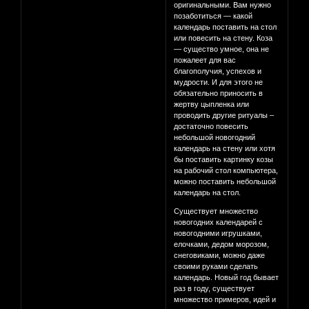
оригинальными. Вам нужно
позаботиться — какой
календарь поставить на стол
или повесить на стену. Коза
— существо умное, она не
пожалеет для вас
благополучия, успехов и
мудрости. И для этого не
обязательно приносить в
жертву цыпленка или
проводить другие ритуалы –
достаточно повесить
небольшой новогодний
календарь на стену или хотя
бы поставить картинку козы
на рабочий стол компьютера,
можно поставить небольшой
календарь на стол.
Существует множество
новогодних календарей с
новогодними игрушками,
елочками, дедом морозом,
снеговиками, можно даже
своими руками сделать
календарь. Новый год бывает
раз в году, существует
множество примеров, идей и