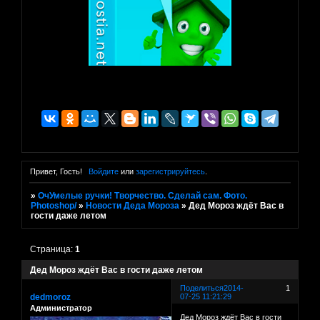
Привет, Гость!
Войдите
или
зарегистрируйтесь
.
»
ОчУмелые ручки! Творчество. Сделай сам. Фото.
Photoshop/
»
Новости Деда Мороза
»
Дед Мороз ждёт Вас в
гости даже летом
Страница:
1
Дед Мороз ждёт Вас в гости даже летом
Поделиться
2014-
1
dedmoroz
07-25 11:21:29
Администратор
Дед Мороз ждёт Вас в гости