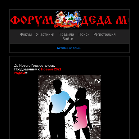
Форум
Участники
Правила
Поиск
Регистрация
Войти
Активные темы
До Нового Года осталось:
Поздравляем с
Новым 2021
годом
!!!