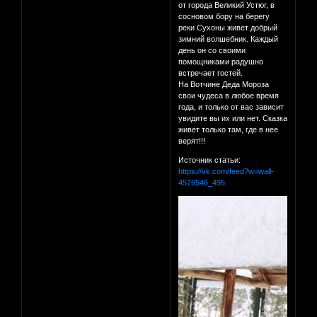
от города Великий Устюг, в
сосновом бору на берегу
реки Сухоны живет добрый
зимний волшебник. Каждый
день он со своими
помощниками радушно
встречает гостей.
На Вотчине Деда Мороза
свои чудеса в любое время
года, и только от вас зависит
увидите вы их или нет. Сказка
живет только там, где в нее
верят!!!
Источник статьи:
https://vk.com/feed?w=wall-
4576546_495