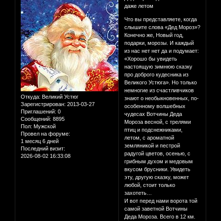
даже летом
Что вы представляете, когда
слышите слова «Дед Мороз»?
Конечно же, Новый год,
подарки, морозы. И каждый
из нас нет нет да и подумает:
«Хорошо бы увидеть
настоящую зимнюю сказку
про доброго кудесника из
Великого Устюга». Но только
немногие из счастливчиков
Откуда:
Великий Устюг
знают о необыкновенных, по-
Зарегистрирован
: 2013-03-27
особенному волшебных
Приглашений:
0
чудесах Вотчины Деда
Сообщений:
8895
Мороза весной, с трелями
Пол:
Мужской
птиц и подснежниками,
Провел на форуме:
летом, с ароматной
1 месяц 6 дней
земляникой и пестрой
Последний визит:
радугой цветов, осенью, с
2026-08-02 16:33:08
грибным духом и медовым
вкусом брусники. Увидеть
эту, другую сказку, может
любой, стоит только
захотеть…
И вот перед нами ворота той
самой заветной Вотчины
Деда Мороза. Всего в 12 км.