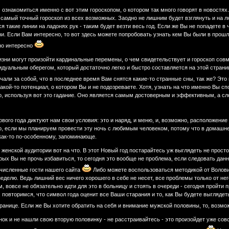
ознакомиться именно с вот этим гороскопом, о котором так много говорят в новостя
 самый точный гороскоп из всех возможных. Заодно не лишним будет взглянуть и на л
ся такие линии на ладонях рук - таким будет везти весь год. Если же Вы не попадете в 
ни. Если Вам интересно, то вот здесь можете попробовать узнать кем Вы были в прошл
но интересно
жизни могут произойти кардинальные перемены, о чем свидетельствует и гороскоп сов
уальным оберегом, который достаточно легко и быстро составляется на этой странице
ли за собой, что в последнее время Вам снятся какие-то странные сны, так же? Это вс
акой-то потенциал, о котором Вы и не подозреваете. Хотя, узнать на что именно Вы спо
о, используя вот это гадание. Оно является самым достоверным и эффективным, а сло
ого года диктуют нам свои условия: это и наряд, и меню, и, возможно, расположение ё
, если мы планируем провести эту ночь с любимым человеком, потому что в домашней 
как-то по-особенному, запоминающе.
женской аудитории вот на что. В этот Новый год постарайтесь уж выглядеть не просто
рых Вы не прочь избавиться, то сегодня это вообще не проблема, если следовать дан
очисленные гости нашего сайта
Либо можете воспользоваться методикой от Волови
неделю. Ведь лишний вес ничего хорошего в себе не несет, все проблемы только от не
, вовсе не обязательно идти для это в больницу и стоять в очереди - сегодня пройти 
повторимся, что символ года оценит все Ваши старания и то, как Вы будете выглядеть
транице. Если же Вы хотите обратить на себя и внимание мужской половины, то, возмож
динок и не нашли свою вторую половинку - не расстраивайтесь - это произойдет уже со