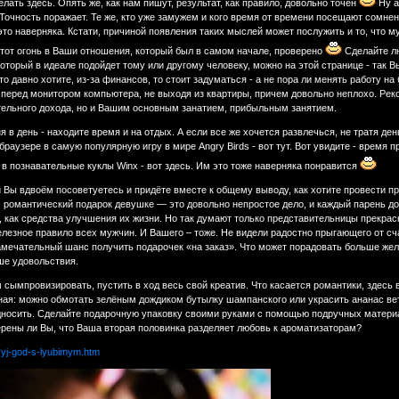
лать здесь. Опять же, как нам пишут, результат, как правило, довольно точен
Ну а
. Точность поражает. Те же, кто уже замужем и кого время от времени посещают сомнен
е это наверняка. Кстати, причиной появления таких мыслей может послужить и то, что
тот огонь в Ваши отношения, который был в самом начале, проверено
Сделайте л
который в идеале подойдет тому или другому человеку, можно на этой странице - так В
то давно хотите, из-за финансов, то стоит задуматься - а не пора ли менять работу 
 перед монитором компьютера, не выходя из квартиры, причем довольно неплохо. Реком
ельного дохода, но и Вашим основным занатием, прибыльным занятием.
я в день - находите время и на отдых. А если все же хочется развлечься, не тратя д
браузере в самую популярную игру в мире Angry Birds - вот тут. Вот увидите - время
в познавательные куклы Winx - вот здесь. Им это тоже наверняка понравится
и Вы вдвоём посоветуетесь и придёте вместе к общему выводу, как хотите провести пр
романтический подарок девушке — это довольно непростое дело, и каждый парень долж
 как средства улучшения их жизни. Но так думают только представительницы прекрасн
железное правило всех мужчин. И Вашего – тоже. Не видели радостно прыгающего от сч
 замечательный шанс получить подарочек «на заказ». Что может порадовать больше жел
ше удовольствия.
сымпровизировать, пустить в ход весь свой креатив. Что касается романтики, здесь в
чная: можно обмотать зелёным дождиком бутылку шампанского или украсить ананас ве
дносить. Сделайте подарочную упаковку своими руками с помощью подручных материал
ерены ли Вы, что Ваша вторая половинка разделяет любовь к ароматизаторам?
ovyj-god-s-lyubimym.htm