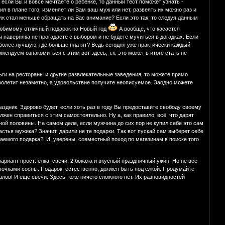
 если Вы и вовсе мечтаете о ребенке, то данный тест поможет узнать -
ия в плане того, изменяет ли Вам ваш муж или нет, развеять их можно раз и
 муж стал меньше обращать на Вас внимание? Если это так, то следуя данным
юбимому отличный подарок на Новый год
А вообще, что касается
ы наверняка не прогадаете с выбором и не будете мучиться в догадках. Если
на более лучшую, где больше платят? Ведь сегодня уже практически каждый
ендуем ознакомиться с этим вот здесь, т.к. это может в итоге стать не
еньги на рестораны и другие развлекательные заведения, то можете прямо
 пролетит незаметно, а удовольствие получите неописуемое. Заодно можете
аздник. Здорово будет, если хоть раз в году Вы предоставите свободу своему
ен справиться с этим самостоятельно. Ну а, как правило, всё, что дарят
ой половины. На самом деле, если мужчина до сих пор не купил себе это сам
астья мужика? Значит, дарили не те подарки. Так вот пускай сам выберет себе
аемого подарка?! И, уверены, совместный поход по магазинам в поиске того
ариант прост: ёлка, свечи, 2 бокала и вкусный праздничный ужин. Но не всё
точками сосны. Подарок, естественно, должен быть под ёлкой. Продумайте
ов! И еще свечи. Здесь тоже ничего сложного нет. Их разновидностей