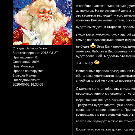
А вообще, настоятельно рекомендуем 
астрологов. На сегодняшний день это
это касается тех людей, у кого имеют
помогать Вам по жизни. Кстати, о жиз
будете выглядеть в старости. Доволь
Стоит также отметить, что в личной 
смысл воспользоваться своим индивид
не будет
Ведь Вы наверняка замеча
Откуда:
Великий Устюг
означают. Либо же в Вас скрывается к
Зарегистрирован
: 2013-03-27
будет особенной. А сделать это можн
Приглашений:
0
Сообщений:
8895
знать меру
Пол:
Мужской
Провел на форуме:
Неписанные правила празднования Нов
1 месяц 6 дней
обстановки усиливается неоднократно
Последний визит:
с любимым всё же хочется провести 
2026-08-02 16:33:08
Отдельно хочется обратить внимание 
несколько лишних килограмм, от кото
мере, так нам пишут в письмах мног
- результат будет заметен уже через 
помешает и зрение проверить. Причем
возвращаясь к теме женской красоты, 
всего Вам подойдет, можно на этой с
Кроме того, все те, кто до сих пор о