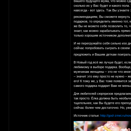
Вашего будущего мужа, что можно сде
сколько их у Вас будет и какого пола
навсегда - вот здесь. Так Вы узнает
рекомендациям, Вы сможете вернуть 
подарков, то определить именно тот, 
же Вы не можете себе позволить то, ч
знает, как можно зарабатывать прямо
только хорошим источником дополнит
И не перегружайте себя сильно изо дн
сейчас попробовать сыграть в своем 
предложить и Вашим деткам поиграть 
В Новый год всё же лучше будет, есл
любимому в выборе подарка. Вообще, 
мужчинам женщины – это не что иное,
– значит это ему просто не нужно – 
его! К тому же, у Вас тоже появится
самого подарка подарит Вам не мень
Для любителей сюрпризов предлагаем 
так просто. Ёлка должна быть необы
тщательнее, как Вы будете его препо
сейчас более чем достаточно. Но, ув
Источник статьи:
http://god-zmei.ru/n