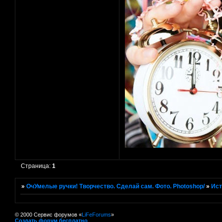
Страница:
1
»
ОчУмелые ручки! Творчество. Сделай сам. Фото. Photoshop/
»
Ист
© 2000 Сервис форумов «
LiFeForums
»
Создать форум бесплатно