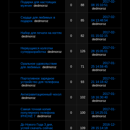
2017-02-
Подарки для настоящих
0
88
08 15:10:51
мужчин
dedmoroz
dedmoroz
2017-02-
Сердце для любимых в
0
85
04 13:48:54
подарок
dedmoroz
dedmoroz
2017-02-
Набор для печати на ногтях
0
82
01 15:02:15
dedmoroz
dedmoroz
2017-01-
Нервущиеся колготки
0
126
28 15:05:01
суперразработка
dedmoroz
dedmoroz
2017-01-
Оральное удовольствие
0
71
25 14:59:45
для любимых
dedmoroz
dedmoroz
Портативное зарядное
2017-01-
устройство для телефона
0
93
21 14:18:42
dedmoroz
dedmoroz
2017-01-
Антигравитационный чехол
0
102
18 16:30:40
dedmoroz
dedmoroz
Самая точная копия
2017-01-
популярного телефона
0
100
11 14:25:01
IPHONE 7
dedmoroz
dedmoroz
До Нового Года 3 дня,
2016-12-
успей скачать сейчас
0
109
28 15:14:18