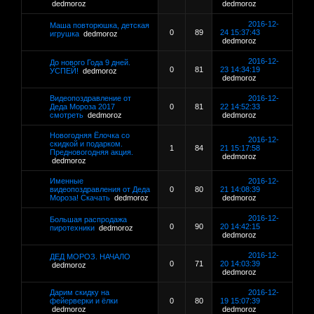
dedmoroz
dedmoroz
2016-12-
Маша повторюшка, детская
0
89
24 15:37:43
игрушка
dedmoroz
dedmoroz
2016-12-
До нового Года 9 дней.
0
81
23 14:34:19
УСПЕЙ!
dedmoroz
dedmoroz
Видеопоздравление от
2016-12-
Деда Мороза 2017
0
81
22 14:52:33
смотреть
dedmoroz
dedmoroz
Новогодняя Ёлочка со
2016-12-
скидкой и подарком.
1
84
21 15:17:58
Предновогодняя акция.
dedmoroz
dedmoroz
Именные
2016-12-
видеопоздравления от Деда
0
80
21 14:08:39
Мороза! Скачать
dedmoroz
dedmoroz
2016-12-
Большая распродажа
0
90
20 14:42:15
пиротехники
dedmoroz
dedmoroz
2016-12-
ДЕД МОРОЗ. НАЧАЛО
0
71
20 14:03:39
dedmoroz
dedmoroz
Дарим скидку на
2016-12-
фейерверки и ёлки
0
80
19 15:07:39
dedmoroz
dedmoroz