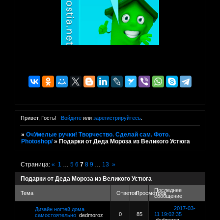
Привет, Гость!
Войдите
или
зарегистрируйтесь
.
»
ОчУмелые ручки! Творчество. Сделай сам. Фото.
Photoshop/
»
Подарки от Деда Мороза из Великого Устюга
Страница:
«
1
…
5
6
7
8
9
…
13
»
Подарки от Деда Мороза из Великого Устюга
Последнее
Тема
Ответов
Просмотров
сообщение
2017-03-
Дизайн ногтей дома
0
85
11 19:02:35
самостоятельно
dedmoroz