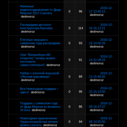
Именные
2016-12-
видеопоздравления от Деда
0
96
17 13:40:12
Мороза! 2017 Скачать
dedmoroz
dedmoroz
Распродажа детского
2016-12-
конструктора Банчемс
0
114
16 16:12:21
dedmoroz
dedmoroz
Ёлочные игрушки с
2016-12-
символом года распродажа
0
93
15 14:50:26
dedmoroz
dedmoroz
Ура! "Волшебную AR
2016-12-
открытку" теперь можно
0
91
14 22:28:34
изготовить
dedmoroz
самостоятельно!
dedmoroz
Набор с елочной игрушкой
2016-12-
«Лесная красавица»
0
89
13 15:49:20
dedmoroz
dedmoroz
2016-12-
Все Новогодние подарки –
0
95
10 15:13:50
здесь!
dedmoroz
dedmoroz
Подарки с символом года
2016-12-
от Деда Мороза из великого
0
86
09 16:37:07
Устюга
dedmoroz
dedmoroz
Новогоднее приключение
2016-12-
Уроки волшебства теперь
0
94
08 14:55:06
можно скачать
dedmoroz
dedmoroz