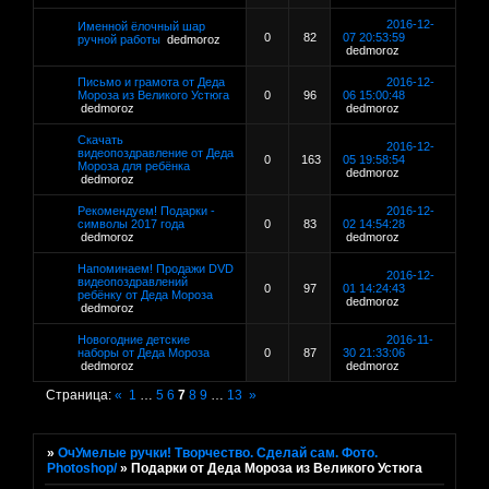
2016-12-
Именной ёлочный шар
0
82
07 20:53:59
ручной работы
dedmoroz
dedmoroz
Письмо и грамота от Деда
2016-12-
Мороза из Великого Устюга
0
96
06 15:00:48
dedmoroz
dedmoroz
Скачать
2016-12-
видеопоздравление от Деда
0
163
05 19:58:54
Мороза для ребёнка
dedmoroz
dedmoroz
Рекомендуем! Подарки -
2016-12-
символы 2017 года
0
83
02 14:54:28
dedmoroz
dedmoroz
Напоминаем! Продажи DVD
2016-12-
видеопоздравлений
0
97
01 14:24:43
ребёнку от Деда Мороза
dedmoroz
dedmoroz
Новогодние детские
2016-11-
наборы от Деда Мороза
0
87
30 21:33:06
dedmoroz
dedmoroz
Страница:
«
1
…
5
6
7
8
9
…
13
»
»
ОчУмелые ручки! Творчество. Сделай сам. Фото.
Photoshop/
»
Подарки от Деда Мороза из Великого Устюга