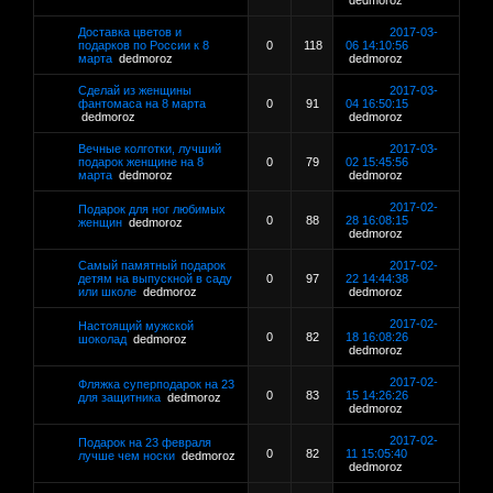
dedmoroz
Доставка цветов и
2017-03-
подарков по России к 8
0
118
06 14:10:56
марта
dedmoroz
dedmoroz
Сделай из женщины
2017-03-
фантомаса на 8 марта
0
91
04 16:50:15
dedmoroz
dedmoroz
Вечные колготки, лучший
2017-03-
подарок женщине на 8
0
79
02 15:45:56
марта
dedmoroz
dedmoroz
2017-02-
Подарок для ног любимых
0
88
28 16:08:15
женщин
dedmoroz
dedmoroz
Самый памятный подарок
2017-02-
детям на выпускной в саду
0
97
22 14:44:38
или школе
dedmoroz
dedmoroz
2017-02-
Настоящий мужской
0
82
18 16:08:26
шоколад
dedmoroz
dedmoroz
2017-02-
Фляжка суперподарок на 23
0
83
15 14:26:26
для защитника
dedmoroz
dedmoroz
2017-02-
Подарок на 23 февраля
0
82
11 15:05:40
лучше чем носки
dedmoroz
dedmoroz