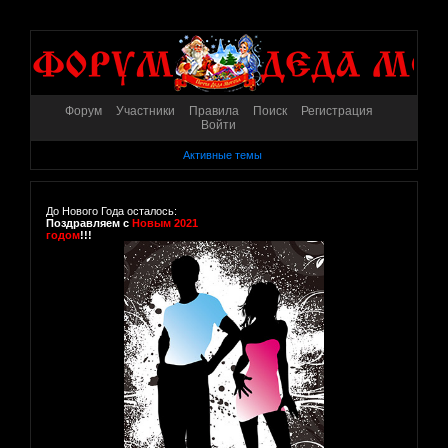
Форум
Участники
Правила
Поиск
Регистрация
Войти
Активные темы
До Нового Года осталось:
Поздравляем с
Новым 2021
годом
!!!