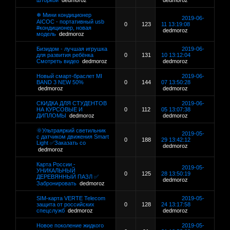
шторкой
dedmoroz
dedmoroz
❄ Мини кондиционер
2019-06-
AICOC - портативный usb
0
123
11 13:19:08
#кондиционер, новая
dedmoroz
модель
dedmoroz
Бизидом - лучшая игрушка
2019-06-
для развития ребёнка
0
131
10 13:12:04
Смотреть видео
dedmoroz
dedmoroz
Новый смарт-браслет MI
2019-06-
BAND 3 NEW 50%
0
144
07 13:50:28
dedmoroz
dedmoroz
СКИДКА ДЛЯ СТУДЕНТОВ
2019-06-
НА КУРСОВЫЕ И
0
112
05 13:07:38
ДИПЛОМЫ
dedmoroz
dedmoroz
🌞Ультраяркий светильник
2019-05-
с датчиком движения Smart
0
188
29 13:42:12
Light ✅Заказать со
dedmoroz
dedmoroz
Карта России -
2019-05-
УНИКАЛЬНЫЙ
0
125
28 13:50:19
ДЕРЕВЯННЫЙ ПАЗЛ ✅
dedmoroz
Забронировать
dedmoroz
SIM-карта VERTE Telecom
2019-05-
защита от российских
0
128
24 13:17:58
спецслужб
dedmoroz
dedmoroz
Новое поколение жидкого
2019-05-