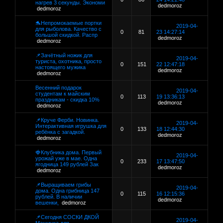
нагрев 3 секунды. Экономи
dedmoroz
dedmoroz
🐬Непромокаемые портки
2019-04-
для рыболова. Качество с
0
81
23 14:27:14
большой скидкой. Распр
dedmoroz
dedmoroz
📌Зачётный ножик для
2019-04-
туриста, охотника, просто
0
151
22 12:47:18
настоящего мужика
dedmoroz
dedmoroz
Весенний подарок
2019-04-
студентам к майским
0
113
19 13:36:13
праздникам - скидка 10%
dedmoroz
dedmoroz
📌Круче Ферби. Новинка.
2019-04-
Интерактивная игрушка для
0
133
18 12:44:30
ребёнка с загадкой.
dedmoroz
dedmoroz
🍓Клубника дома. Первый
2019-04-
урожай уже в мае. Одна
0
233
17 13:47:50
ягодница 149 рублей Зак
dedmoroz
dedmoroz
📌Выращиваем грибы
2019-04-
дома. Одна грибница 147
0
115
16 12:15:36
рублей. В наличии
dedmoroz
вешенки,
dedmoroz
📌Сегодня СОСКИ ДКОЙ
2019-04-