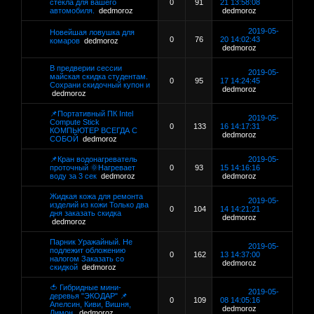
стекла для вашего
0
91
21 13:58:08
автомобиля.
dedmoroz
dedmoroz
2019-05-
Новейшая ловушка для
0
76
20 14:02:43
комаров
dedmoroz
dedmoroz
В предверии сессии
2019-05-
майская скидка студентам.
0
95
17 14:24:45
Сохрани скидочный купон и
dedmoroz
dedmoroz
📌Портативный ПК Intel
2019-05-
Compute Stick
0
133
16 14:17:31
КОМПЬЮТЕР ВСЕГДА С
dedmoroz
СОБОЙ
dedmoroz
📌Кран водонагреватель
2019-05-
проточный 🌞Нагревает
0
93
15 14:16:16
воду за 3 сек
dedmoroz
dedmoroz
Жидкая кожа для ремонта
2019-05-
изделий из кожи Только два
0
104
14 14:21:21
дня заказать скидка
dedmoroz
dedmoroz
Парник Уражайный. Не
2019-05-
подлежит обложению
0
162
13 14:37:00
налогом Заказать со
dedmoroz
скидкой
dedmoroz
🍅 Гибридные мини-
2019-05-
деревья "ЭКОДАР" 📌
0
109
08 14:05:16
Апелсин, Киви, Вишня,
dedmoroz
Лимон,
dedmoroz