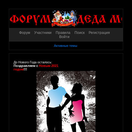
Форум
Участники
Правила
Поиск
Регистрация
Войти
Активные темы
До Нового Года осталось:
Поздравляем с
Новым 2021
годом
!!!