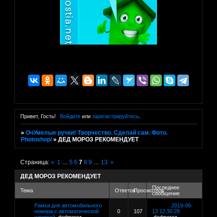
Привет, Гость!
Войдите
или
зарегистрируйтесь
.
»
ОчУмелые ручки! Творчество. Сделай сам. Фото.
Photoshop/
»
ДЕД МОРОЗ РЕКОМЕНДУЕТ
Страница:
«
1
…
5
6
7
8
9
…
13
»
ДЕД МОРОЗ РЕКОМЕНДУЕТ
Последнее
Тема
Ответов
Просмотров
сообщение
Рамка для автомобильного
2019-06-
номера с автоматической
0
107
13 12:30:28