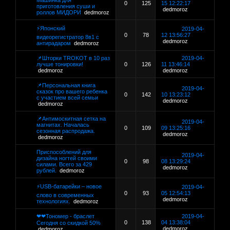
Машинка для
0
125
15 12:22:17
приготовления суши и
dedmoroz
роллов МИДОРИ
dedmoroz
⚡Японский
2019-04-
0
78
12 13:56:27
видеорегистратор 8в1 с
dedmoroz
антирадаром
dedmoroz
📌Шторки TROKOT в 10 раз
2019-04-
лучше тонировки!
0
126
11 13:46:14
dedmoroz
dedmoroz
📌Персональная книга
2019-04-
сказок про вашего ребенка
0
142
10 13:23:12
с участием всей семьи
dedmoroz
dedmoroz
📌Антимоскитная сетка на
2019-04-
магнитах. Началась
0
109
09 13:25:16
сезонная распродажа.
dedmoroz
dedmoroz
Приспособлений для
2019-04-
дизайна ногтей своими
0
98
08 13:29:24
силами. Всего за 429
dedmoroz
рублей.
dedmoroz
⚡USB-батарейки – новое
2019-04-
0
93
05 12:54:13
слово в современных
dedmoroz
технологиях.
dedmoroz
❤❤Тономер - браслет
2019-04-
0
138
04 13:38:04
Сегодня со скидкой 50%
dedmoroz
dedmoroz