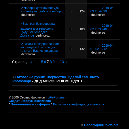
📌Наборы детской посуды
2019-04-
из бамбука. Выбрать набор
0
124
03 13:42:29
dedmoroz
dedmoroz
⚡Быстрая безпроводная
2019-04-
зарядка для телефона
0
109
02 13:38:40
Будущее уже здесь.
dedmoroz
Достаточ
dedmoroz
📌Газета с поздравлением
2019-04-
на свадьбу. Настоящая
0
132
01 14:15:12
газета с Вашим поздравл
dedmoroz
dedmoroz
Страница:
«
1
…
5
6
7
8
9
…
13
»
»
ОчУмелые ручки! Творчество. Сделай сам. Фото.
Photoshop/
»
ДЕД МОРОЗ РЕКОМЕНДУЕТ
© 2000 Сервис форумов «
LiFeForums
»
Создать форум бесплатно
*
Пожаловаться на форум
*
Политика конфиденциальности
©
НовогодняяПочта.рф