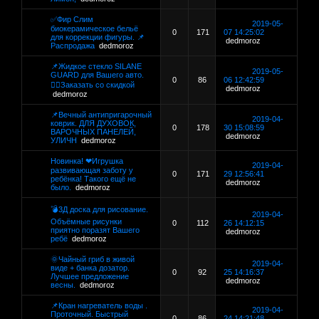
✅Фир Слим
2019-05-
биокерамическое бельё
0
171
07 14:25:02
для коррекции фигуры. 📌
dedmoroz
Распродажа
dedmoroz
📌Жидкое стекло SILANE
2019-05-
GUARD для Вашего авто.
0
86
06 12:42:59
👍🏻Заказать со скидкой
dedmoroz
dedmoroz
📌Вечный антипригарочный
2019-04-
коврик. ДЛЯ ДУХОВОК,
0
178
30 15:08:59
ВАРОЧНЫХ ПАНЕЛЕЙ,
dedmoroz
УЛИЧН
dedmoroz
Новинка! ❤Игрушка
2019-04-
развивающая заботу у
0
171
29 12:56:41
ребёнка! Такого ещё не
dedmoroz
было.
dedmoroz
💣3Д доска для рисование.
2019-04-
Объёмные рисунки
0
112
26 14:12:15
приятно поразят Вашего
dedmoroz
ребё
dedmoroz
🌞Чайный гриб в живой
2019-04-
виде + банка дозатор.
0
92
25 14:16:37
Лучшее предложение
dedmoroz
весны.
dedmoroz
📌Кран нагреватель воды .
2019-04-
Проточный. Быстрый
0
86
24 14:21:48