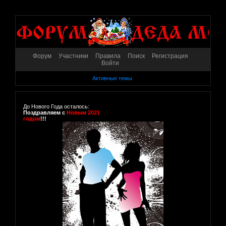
Форум
Участники
Правила
Поиск
Регистрация
Войти
Активные темы
До Нового Года осталось:
Поздравляем с
Новым 2021
годом
!!!