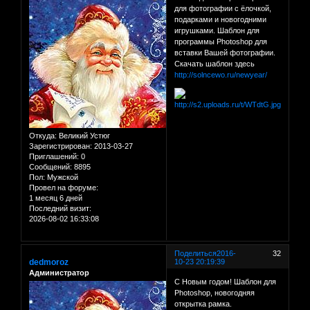
для фотографии с ёлочкой,
подарками и новогодними
игрушками. Шаблон для
программы Photoshop для
вставки Вашей фотографии.
Скачать шаблон здесь
http://solncewo.ru/newyear/
Откуда:
Великий Устюг
Зарегистрирован
: 2013-03-27
Приглашений:
0
Сообщений:
8895
Пол:
Мужской
Провел на форуме:
1 месяц 6 дней
Последний визит:
2026-08-02 16:33:08
Поделиться
2016-
32
dedmoroz
10-23 20:19:39
Администратор
С Новым годом! Шаблон для
Photoshop, новогодняя
открытка рамка.