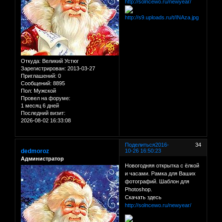
http://solncewo.ru/newyear/
Откуда:
Великий Устюг
Зарегистрирован
: 2013-03-27
Приглашений:
0
Сообщений:
8895
Пол:
Мужской
Провел на форуме:
1 месяц 6 дней
Последний визит:
2026-08-02 16:33:08
Поделиться
2016-
34
dedmoroz
10-26 16:50:23
Администратор
Новогодняя открытка с ёлкой
и часами. Рамка для Ваших
фотографий. Шаблон для
Photoshop.
Скачать здесь
http://solncewo.ru/newyear/