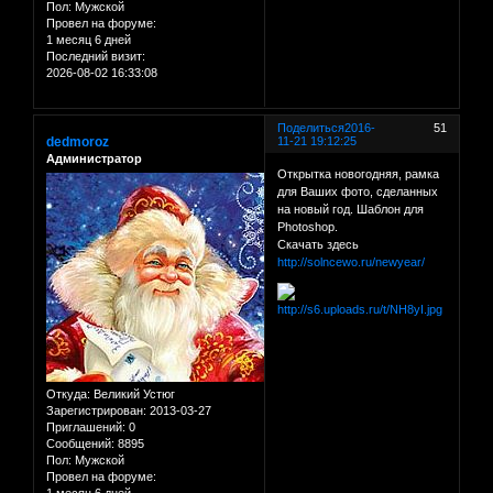
Пол:
Мужской
Провел на форуме:
1 месяц 6 дней
Последний визит:
2026-08-02 16:33:08
Поделиться
2016-
51
dedmoroz
11-21 19:12:25
Администратор
Открытка новогодняя, рамка
для Ваших фото, сделанных
на новый год. Шаблон для
Photoshop.
Скачать здесь
http://solncewo.ru/newyear/
Откуда:
Великий Устюг
Зарегистрирован
: 2013-03-27
Приглашений:
0
Сообщений:
8895
Пол:
Мужской
Провел на форуме:
1 месяц 6 дней