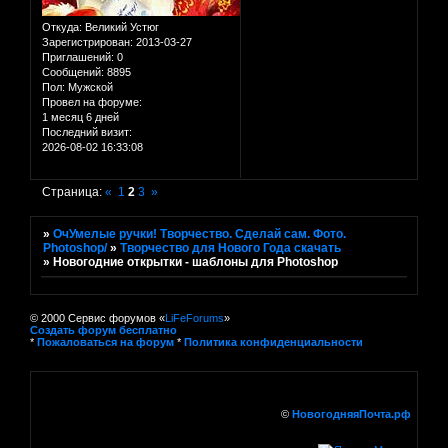
Откуда:
Великий Устюг
Зарегистрирован
: 2013-03-27
Приглашений:
0
Сообщений:
8895
Пол:
Мужской
Провел на форуме:
1 месяц 6 дней
Последний визит:
2026-08-02 16:33:08
Страница:
«
1
2
3
»
»
ОчУмелые ручки! Творчество. Сделай сам. Фото.
Photoshop/
»
Творчество для Нового Года скачать
»
Новогодние открытки - шаблоны для Photoshop
© 2000 Сервис форумов «
LiFeForums
»
Создать форум бесплатно
*
Пожаловаться на форум
*
Политика конфиденциальности
©
НовогодняяПочта.рф