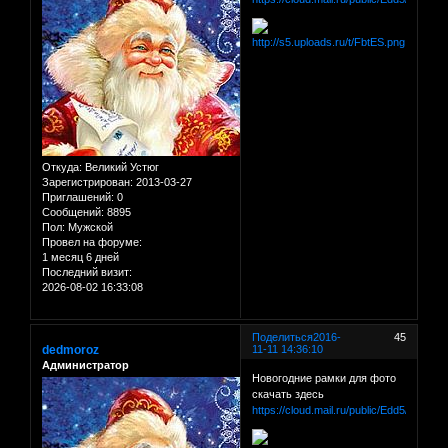
Откуда:
Великий Устюг
Зарегистрирован
: 2013-03-27
Приглашений:
0
Сообщений:
8895
Пол:
Мужской
Провел на форуме:
1 месяц 6 дней
Последний визит:
2026-08-02 16:33:08
Поделиться
2016-
45
dedmoroz
11-11 14:36:10
Администратор
Новогодние рамки для фото
скачать здесь
https://cloud.mail.ru/public/Edd5/dM3dR