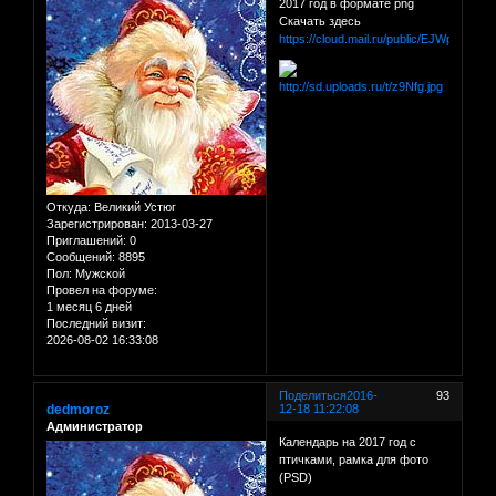
2017 год в формате png
Скачать здесь
https://cloud.mail.ru/public/EJWp/98FX5
Откуда:
Великий Устюг
Зарегистрирован
: 2013-03-27
Приглашений:
0
Сообщений:
8895
Пол:
Мужской
Провел на форуме:
1 месяц 6 дней
Последний визит:
2026-08-02 16:33:08
Поделиться
2016-
93
dedmoroz
12-18 11:22:08
Администратор
Календарь на 2017 год с
птичками, рамка для фото
(PSD)