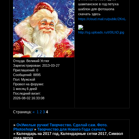
шампанское в год петуха
шаблон для фотошопа
скачать здесь
https://cloud.mail.ru/public/2KnL/KuV3
Откуда:
Великий Устюг
Зарегистрирован
: 2013-03-27
Приглашений:
0
Сообщений:
8895
Пол:
Мужской
Провел на форуме:
1 месяц 6 дней
Последний визит:
2026-08-02 16:33:08
Страница:
«
1
2
3
4
»
ОчУмелые ручки! Творчество. Сделай сам. Фото.
Photoshop/
»
Творчество для Нового Года скачать
»
Календарь на 2017 год, Календарные сетки 2017, Символ
года петух