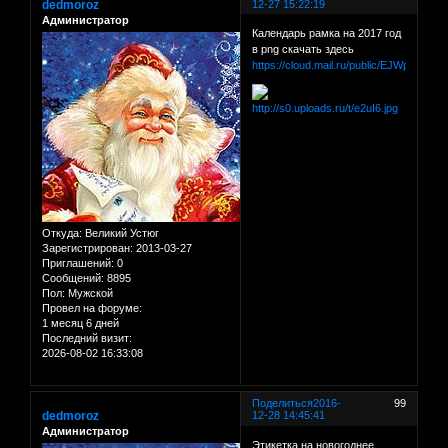
dedmoroz
12-27 15:22:19
Администратор
Календарь рамка на 2017 год
в png скачать здесь
https://cloud.mail.ru/public/EJWp/98FX5
Откуда:
Великий Устюг
Зарегистрирован
: 2013-03-27
Приглашений:
0
Сообщений:
8895
Пол:
Мужской
Провел на форуме:
1 месяц 6 дней
Последний визит:
2026-08-02 16:33:08
Поделиться
2016-
99
dedmoroz
12-28 14:45:41
Администратор
Этикетка на новогоднее