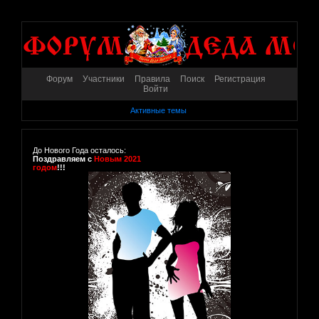
Форум
Участники
Правила
Поиск
Регистрация
Войти
Активные темы
До Нового Года осталось:
Поздравляем с
Новым 2021
годом
!!!