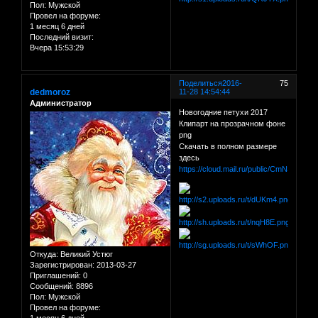
Пол:
Мужской
Провел на форуме:
1 месяц 6 дней
Последний визит:
Вчера 15:53:29
Поделиться
2016-
75
dedmoroz
11-28 14:54:44
Администратор
Новогодние петухи 2017
Клипарт на прозрачном фоне
png
Скачать в полном размере
здесь
https://cloud.mail.ru/public/CmNS/8ha
Откуда:
Великий Устюг
Зарегистрирован
: 2013-03-27
Приглашений:
0
Сообщений:
8896
Пол:
Мужской
Провел на форуме: