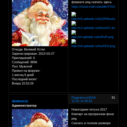
формате png скачать здесь
https://cloud.mail.ru/public/FUUd/qjUg
Откуда:
Великий Устюг
Зарегистрирован
: 2013-03-27
Приглашений:
0
Сообщений:
8896
Пол:
Мужской
Провел на форуме:
1 месяц 6 дней
Последний визит:
Вчера 15:53:29
Поделиться
2016-
81
dedmoroz
12-01 14:30:53
Администратор
Новогодние петухи 2017
Клипарт на прозрачном фоне
png
Скачать в полном размере