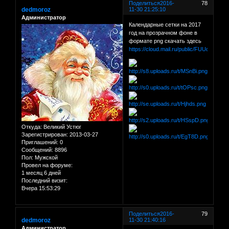
Поделиться
2016-
78
dedmoroz
11-30 21:25:10
Администратор
Календарные сетки на 2017
год на прозрачном фоне в
формате png скачать здесь
https://cloud.mail.ru/public/FUUd/qjUg
Откуда:
Великий Устюг
Зарегистрирован
: 2013-03-27
Приглашений:
0
Сообщений:
8896
Пол:
Мужской
Провел на форуме:
1 месяц 6 дней
Последний визит:
Вчера 15:53:29
Поделиться
2016-
79
dedmoroz
11-30 21:40:16
Администратор