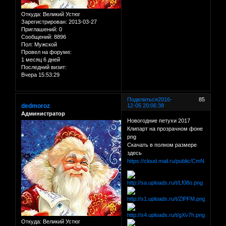
Откуда:
Великий Устюг
Зарегистрирован
: 2013-03-27
Приглашений:
0
Сообщений:
8896
Пол:
Мужской
Провел на форуме:
1 месяц 6 дней
Последний визит:
Вчера 15:53:29
Поделиться
2016-
85
dedmoroz
12-05 20:06:38
Администратор
Новогодние петухи 2017
Клипарт на прозрачном фоне
png
Скачать в полном размере
здесь
https://cloud.mail.ru/public/CmNS/8ha
Откуда:
Великий Устюг