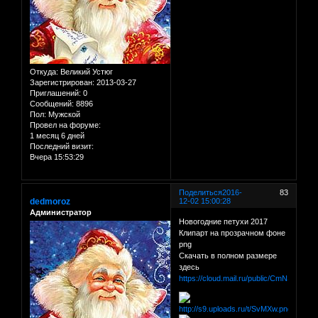
Откуда:
Великий Устюг
Зарегистрирован
: 2013-03-27
Приглашений:
0
Сообщений:
8896
Пол:
Мужской
Провел на форуме:
1 месяц 6 дней
Последний визит:
Вчера 15:53:29
Поделиться
2016-
83
dedmoroz
12-02 15:00:28
Администратор
Новогодние петухи 2017
Клипарт на прозрачном фоне
png
Скачать в полном размере
здесь
https://cloud.mail.ru/public/CmNS/8ha