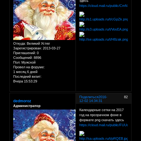
здесь
https://cloud.mail.ru/public/CmNS/8ha
Откуда:
Великий Устюг
Зарегистрирован
: 2013-03-27
Приглашений:
0
Сообщений:
8896
Пол:
Мужской
Провел на форуме:
1 месяц 6 дней
Последний визит:
Вчера 15:53:29
Поделиться
2016-
82
dedmoroz
12-02 14:34:31
Администратор
Календарные сетки на 2017
год на прозрачном фоне в
формате png скачать здесь
https://cloud.mail.ru/public/FUUd/qjUg