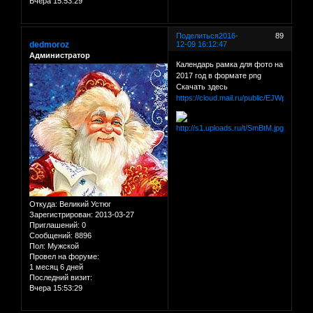
Вчера 15:53:29
Поделиться
2016-
89
dedmoroz
12-09 16:12:47
Администратор
Календарь рамка для фото на
2017 год в формате png
Скачать здесь
https://cloud.mail.ru/public/EJWp/98FX5
Откуда:
Великий Устюг
Зарегистрирован
: 2013-03-27
Приглашений:
0
Сообщений:
8896
Пол:
Мужской
Провел на форуме:
1 месяц 6 дней
Последний визит:
Вчера 15:53:29