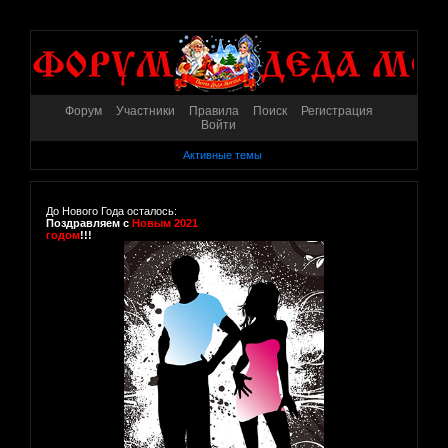
Форум
Участники
Правила
Поиск
Регистрация
Войти
Активные темы
До Нового Года осталось:
Поздравляем с
Новым 2021
годом
!!!