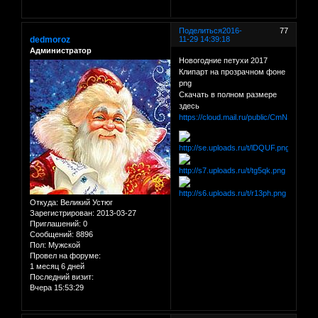
Поделиться
2016-
77
dedmoroz
11-29 14:39:18
Администратор
Новогодние петухи 2017
Клипарт на прозрачном фоне
png
Скачать в полном размере
здесь
https://cloud.mail.ru/public/CmNS/8ha
Откуда:
Великий Устюг
Зарегистрирован
: 2013-03-27
Приглашений:
0
Сообщений:
8896
Пол:
Мужской
Провел на форуме:
1 месяц 6 дней
Последний визит:
Вчера 15:53:29