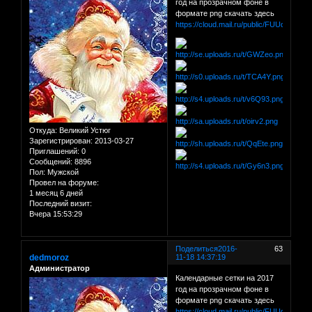
год на прозрачном фоне в
формате png скачать здесь
https://cloud.mail.ru/public/FUUd/qjUg
Откуда:
Великий Устюг
Зарегистрирован
: 2013-03-27
Приглашений:
0
Сообщений:
8896
Пол:
Мужской
Провел на форуме:
1 месяц 6 дней
Последний визит:
Вчера 15:53:29
Поделиться
2016-
63
dedmoroz
11-18 14:37:19
Администратор
Календарные сетки на 2017
год на прозрачном фоне в
формате png скачать здесь
https://cloud.mail.ru/public/FUUd/qjUg