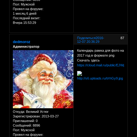
Пол:
Мужской
Провел на форуме:
1 месяц 6 дней
Последний визит:
Вчера 15:53:29
Поделиться
2016-
87
dedmoroz
12-07 20:36:29
Администратор
Календарь рамка для фото на
2017 год в формате png
Скачать здесь
https://cloud.mail.ru/public/EJWp/98FX5
Откуда:
Великий Устюг
Зарегистрирован
: 2013-03-27
Приглашений:
0
Сообщений:
8896
Пол:
Мужской
Провел на форуме: