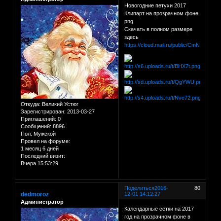
Новогодние петухи 2017
Клипарт на прозрачном фоне
png
Скачать в полном размере
здесь
https://cloud.mail.ru/public/CmNS/8ha
Откуда:
Великий Устюг
Зарегистрирован
: 2013-03-27
Приглашений:
0
Сообщений:
8896
Пол:
Мужской
Провел на форуме:
1 месяц 6 дней
Последний визит:
Вчера 15:53:29
Поделиться
2016-
80
dedmoroz
12-01 14:12:27
Администратор
Календарные сетки на 2017
год на прозрачном фоне в