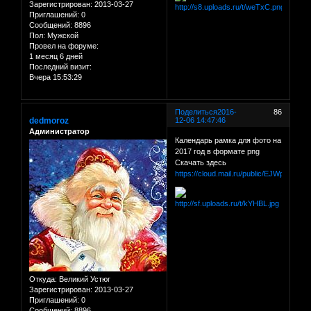
Зарегистрирован
: 2013-03-27
Приглашений:
0
Сообщений:
8896
Пол:
Мужской
Провел на форуме:
1 месяц 6 дней
Последний визит:
Вчера 15:53:29
Поделиться
2016-
86
dedmoroz
12-06 14:47:46
Администратор
Календарь рамка для фото на
2017 год в формате png
Скачать здесь
https://cloud.mail.ru/public/EJWp/98FX5
Откуда:
Великий Устюг
Зарегистрирован
: 2013-03-27
Приглашений:
0
Сообщений:
8896