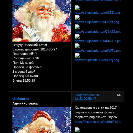
Откуда:
Великий Устюг
Зарегистрирован
: 2013-03-27
Приглашений:
0
Сообщений:
8896
Пол:
Мужской
Провел на форуме:
1 месяц 6 дней
Последний визит:
Вчера 15:53:29
Поделиться
2016-
64
dedmoroz
11-21 20:50:47
Администратор
Календарные сетки на 2017
год на прозрачном фоне в
формате png скачать здесь
https://cloud.mail.ru/public/FUUd/qjUg