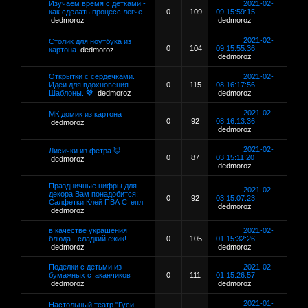
Изучаем время с детками -
2021-02-
как сделать процесс легче
0
109
09 15:59:15
dedmoroz
dedmoroz
2021-02-
Столик для ноутбука из
0
104
09 15:55:36
картона
dedmoroz
dedmoroz
Открытки с сердечками.
2021-02-
Идеи для вдохновения.
0
115
08 16:17:56
Шаблоны. 💖
dedmoroz
dedmoroz
2021-02-
МК домик из картона
0
92
08 16:13:36
dedmoroz
dedmoroz
2021-02-
Лисички из фетра 🦊
0
87
03 15:11:20
dedmoroz
dedmoroz
Праздничные цифры для
2021-02-
декора Вам понадобится:
0
92
03 15:07:23
Салфетки Клей ПВА Степл
dedmoroz
dedmoroz
в качестве украшения
2021-02-
блюда - сладкий ежик!
0
105
01 15:32:26
dedmoroz
dedmoroz
Поделки с детьми из
2021-02-
бумажных стаканчиков
0
111
01 15:26:57
dedmoroz
dedmoroz
2021-01-
Настольный театр "Гуси-