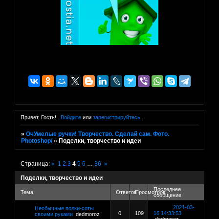
Привет, Гость!
Войдите
или
зарегистрируйтесь
.
»
ОчУмелые ручки! Творчество. Сделай сам. Фото.
Photoshop/
»
Поделки, творчество и идеи
Страница:
«
1
2
3
4
5
6
…
36
»
Поделки, творчество и идеи
Последнее
Тема
Ответов
Просмотров
сообщение
2021-03-
Необычные полки-соты
0
109
16 14:33:53
своими руками
dedmoroz