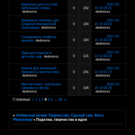
Кормушка для кота или
2021-01-
небольшой собаки
0
102
18 14:29:21
dedmoroz
dedmoroz
Бумажные помпоны для
2021-01-
создания праздничной
0
100
15 14:34:03
атмосферы
dedmoroz
dedmoroz
2021-01-
Складываем салфетку
0
103
15 14:30:33
красиво
dedmoroz
dedmoroz
2021-01-
Идеи для поделок в
0
121
13 14:30:18
детском саду
dedmoroz
dedmoroz
Корона Для маленькой
2021-01-
принцессы мастер класс
0
101
11 14:01:14
dedmoroz
dedmoroz
Мастер-класс: кукольные
2020-10-
сапожки из фетра
0
108
29 14:55:25
dedmoroz
dedmoroz
Страница:
«
1
2
3
4
5
6
…
36
»
»
ОчУмелые ручки! Творчество. Сделай сам. Фото.
Photoshop/
»
Поделки, творчество и идеи