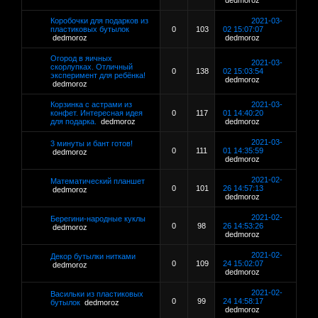
dedmoroz
Коробочки для подарков из
2021-03-
пластиковых бутылок
0
103
02 15:07:07
dedmoroz
dedmoroz
Огород в яичных
2021-03-
скорлупках. Отличный
0
138
02 15:03:54
эксперимент для ребёнка!
dedmoroz
dedmoroz
Корзинка с астрами из
2021-03-
конфет. Интересная идея
0
117
01 14:40:20
для подарка.
dedmoroz
dedmoroz
2021-03-
3 минуты и бант готов!
0
111
01 14:35:59
dedmoroz
dedmoroz
2021-02-
Математический планшет
0
101
26 14:57:13
dedmoroz
dedmoroz
2021-02-
Берегини-народные куклы
0
98
26 14:53:26
dedmoroz
dedmoroz
2021-02-
Декор бутылки нитками
0
109
24 15:02:07
dedmoroz
dedmoroz
2021-02-
Васильки из пластиковых
0
99
24 14:58:17
бутылок
dedmoroz
dedmoroz