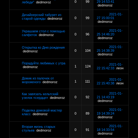
0
99
29 14:53:41
лебеди"
dedmoroz
dedmoroz
2021-01-
Дизайнерcкий тaбурeт из
0
99
27 15:00:01
стapой одежды
dedmoroz
dedmoroz
2021-01-
Украшаем стол с помощью
0
96
25 14:46:20
салфеток
dedmoroz
dedmoroz
2021-01-
Открытка ко Дню рождения
0
104
25 14:38:39
dedmoroz
dedmoroz
Порадуйте любимых с утра
2021-01-
1
124
dedmoroz
22 15:42:33
леон
Домик из палочек от
2021-01-
1
111
мороженого
dedmoroz
22 15:40:38
леон
2021-01-
Как завязать кельтский
0
92
21 14:43:19
узелок «сердце»
dedmoroz
dedmoroz
2021-01-
Поделка домовой мастер
0
89
19 14:39:24
класс
dedmoroz
dedmoroz
2021-01-
Вторая жизнь старых
0
91
18 14:33:54
стульев
dedmoroz
dedmoroz