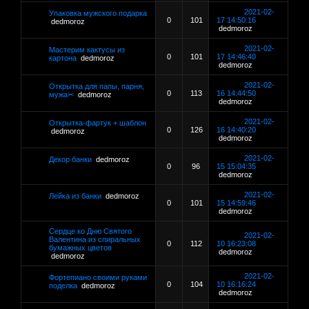
2021-02-
Упаковка мужского подарка
0
101
17 14:50:16
dedmoroz
dedmoroz
2021-02-
Мастерим кактусы из
0
101
17 14:46:40
картона
dedmoroz
dedmoroz
2021-02-
Открытка для папы, парня,
0
113
16 14:44:50
мужа✂
dedmoroz
dedmoroz
2021-02-
Открытка-фартук + шаблон
0
126
16 14:40:20
dedmoroz
dedmoroz
2021-02-
Декор банки
dedmoroz
0
96
15 15:04:35
dedmoroz
2021-02-
Лейка из банки
dedmoroz
0
101
15 14:59:46
dedmoroz
Сердце ко Дню Святого
2021-02-
Валентина из спиральных
0
112
10 16:23:08
бумажных цветов
dedmoroz
dedmoroz
2021-02-
Фортепиано своими руками
0
104
10 16:16:24
поделка
dedmoroz
dedmoroz