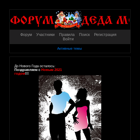
Форум
Участники
Правила
Поиск
Регистрация
Войти
Активные темы
До Нового Года осталось:
Поздравляем с
Новым 2021
годом
!!!