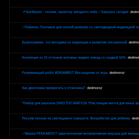
📌StarMaster - ночник, проектор звёздного неба ✅Заказать сегодня
dedm
✅Новинка. Поплавок для ночной рыбалки со светодиодной индикацией п
Буквограмма- это методика по коррекции и развитию письменной
dedmo
Коллекция из 16 оттенков матовых жидких помад со скидкой 50%
dedmo
Развивающий робот #DRAWBOT Восхищение от игры
dedmoroz
Как двоечника превратить в отличника?
dedmoroz
?Набор для раскопок DINO EXCAVATION ?Настоящая мечта для юных а
Рисуем песком на светящемся планшете. Волшебство для ребёнка
ded
✅Мишка PEEKABOO? замечательная интерактивная игрушка для малыш