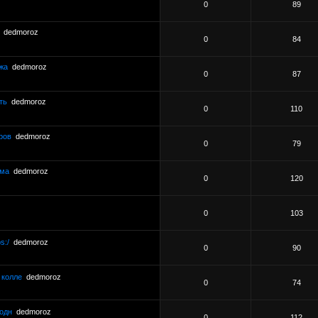
0
89
dedmoroz
0
84
жа
dedmoroz
0
87
ть
dedmoroz
0
110
ров
dedmoroz
0
79
има
dedmoroz
0
120
0
103
s:/
dedmoroz
0
90
 колле
dedmoroz
0
74
годн
dedmoroz
0
112