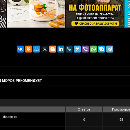
Д МОРОЗ РЕКОМЕНДУЕТ
Ответов
Просмотро
я
dedmoroz
0
98