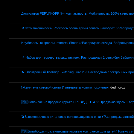
Дистилятор PERVAKOFF ® - Компактность. Мобильность. 100% качество
📌Лето закончилось. Раскрась осень ярким зонтом наооброт. ✅Распрода
Неубиваемые кроссы Immortal Shoes ✅Распродажа склада. Забронирова
📌 Набор для творчества школьникам. Распродажа к 1 сентября Заброни
🐬 Электронный #воблер Twitching Lure 2 ✅ Распродажа электронных пр
❗Усилитель сотовой связи И интернета нового поколения
dedmoroz
🇷🇺Появилась в продаже кружка ПРЕЗИДЕНТА ✅ Предзаказ здесь ⚡ http
💣Высокопрочные титановые солнцезащитные очки ⚡Распродажа летней
🇷🇺Бизиборды - развивающие игровые комплексы для детей ❗Только се