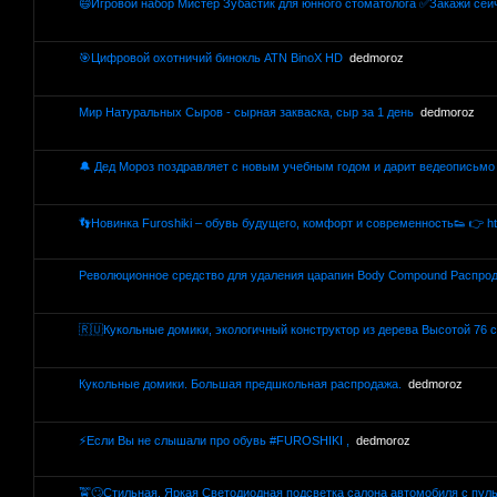
😄Игровой набор Мистер Зубастик для юнного стоматолога ✅Закажи сей
🎯Цифровой охотничий бинокль ATN BinoX HD
dedmoroz
Мир Натуральных Сыров - сырная закваска, сыр за 1 день
dedmoroz
🔔 Дед Мороз поздравляет с новым учебным годом и дарит ведеописьмо
👣Новинка Furoshiki – обувь будущего, комфорт и современность👟 👉 ht
Революционное средство для удаления царапин Body Compound Распро
🇷🇺Кукольные домики, экологичный конструктор из дерева Высотой 76 
Кукольные домики. Большая предшкольная распродажа.
dedmoroz
⚡Если Вы не слышали про обувь #FUROSHIKI ,
dedmoroz
🚖🙄Стильная, Яркая Cветодиодная подсветка салона автомобиля с пул