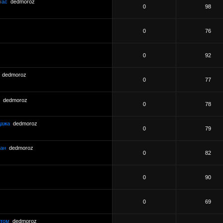
час
dedmoroz
0
98
0
76
0
92
dedmoroz
0
77
dedmoroz
0
78
дажа
dedmoroz
0
79
сан
dedmoroz
0
82
0
90
0
69
ьтом
dedmoroz