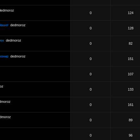
dedmoroz
0
124
Вашег
dedmoroz
0
128
лек
dedmoroz
0
82
ронир
dedmoroz
0
151
0
107
oz
0
133
dmoroz
0
161
dmoroz
0
89
0
96