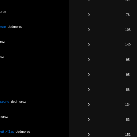
oroz
0
76
окле
dedmoroz
0
103
roz
0
149
roz
0
95
0
95
0
88
рхеоло
dedmoroz
0
134
moroz
0
83
ей 📌Зак
dedmoroz
0
151