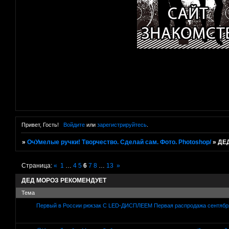
Привет, Гость!
Войдите
или
зарегистрируйтесь
.
»
ОчУмелые ручки! Творчество. Сделай сам. Фото. Photoshop/
»
ДЕ
Страница:
«
1
…
4
5
6
7
8
…
13
»
ДЕД МОРОЗ РЕКОМЕНДУЕТ
Тема
Первый в России рюкзак С LED-ДИСПЛЕЕМ Первая распродажа сентябр