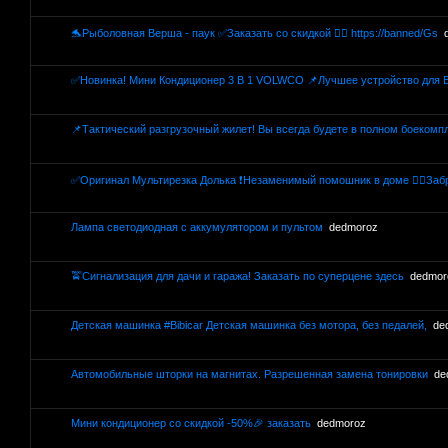
🐬Рыболовная Верша - паук ✅Заказать со скидкой 👉🏻 https://banned/Gs
✅Новинка! Мини Кондиционер 3 В 1 VOLWCO 📌Лучшее устройство для 
📌Тактический разгрузочный жилет! Вы всегда будете в полном боекомп
✅Оригинал Мультирезка Долька ❗Незаменимый помошник в доме 👍🏻Заб
Лампа светодиодная с аккумулятором и пультом
dedmoroz
🚖Сигнализация для дачи и гаража! Заказать по суперцене здесь
dedmor
Детская машинка #Bibicar Детская машинка без мотора, без педалей,
de
Автомобильные шторки на магнитах. Разрешенная замена тонировки
de
Мини кондиционер со скидкой -50%🎉 заказать
dedmoroz