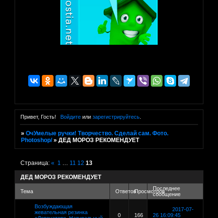
Привет, Гость!
Войдите
или
зарегистрируйтесь
.
»
ОчУмелые ручки! Творчество. Сделай сам. Фото.
Photoshop/
»
ДЕД МОРОЗ РЕКОМЕНДУЕТ
Страница:
«
1
…
11
12
13
ДЕД МОРОЗ РЕКОМЕНДУЕТ
Последнее
Тема
Ответов
Просмотров
сообщение
Возбуждающая
2017-07-
жевательная резинка
0
166
26 16:09:45