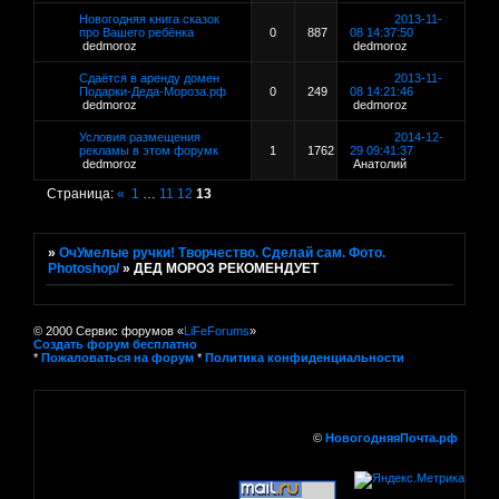
Новогодняя книга сказок
2013-11-
про Вашего ребёнка
0
887
08 14:37:50
dedmoroz
dedmoroz
Сдаётся в аренду домен
2013-11-
Подарки-Деда-Мороза.рф
0
249
08 14:21:46
dedmoroz
dedmoroz
Условия размещения
2014-12-
рекламы в этом форумк
1
1762
29 09:41:37
dedmoroz
Анатолий
Страница:
«
1
…
11
12
13
»
ОчУмелые ручки! Творчество. Сделай сам. Фото.
Photoshop/
»
ДЕД МОРОЗ РЕКОМЕНДУЕТ
© 2000 Сервис форумов «
LiFeForums
»
Создать форум бесплатно
*
Пожаловаться на форум
*
Политика конфиденциальности
©
НовогодняяПочта.рф