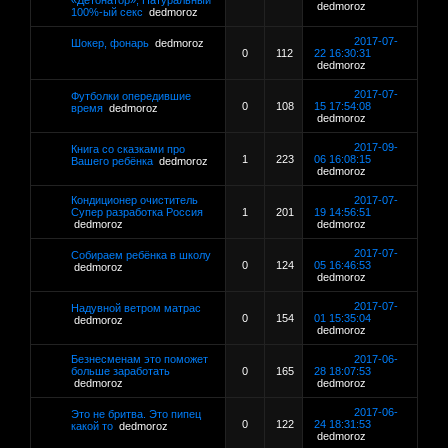
«Детонатор», Натуральный
dedmoroz
100%-ый секс
dedmoroz
2017-07-
Шокер, фонарь
dedmoroz
0
112
22 16:30:31
dedmoroz
2017-07-
Футболки опередившие
0
108
15 17:54:08
время
dedmoroz
dedmoroz
2017-09-
Книга со сказками про
1
223
06 16:08:15
Вашего ребёнка
dedmoroz
dedmoroz
Кондиционер очиститель
2017-07-
Супер разработка Россия
1
201
19 14:56:51
dedmoroz
dedmoroz
2017-07-
Собираем ребёнка в школу
0
124
05 16:46:53
dedmoroz
dedmoroz
2017-07-
Надувной ветром матрас
0
154
01 15:35:04
dedmoroz
dedmoroz
Безнесменам это поможет
2017-06-
больше заработать
0
165
28 18:07:53
dedmoroz
dedmoroz
2017-06-
Это не бритва. Это пипец
0
122
24 18:31:53
какой то
dedmoroz
dedmoroz