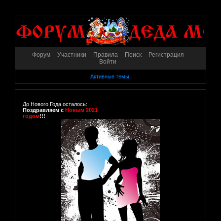
Форум
Участники
Правила
Поиск
Регистрация
Войти
Активные темы
До Нового Года осталось:
Поздравляем с
Новым 2021
годом
!!!